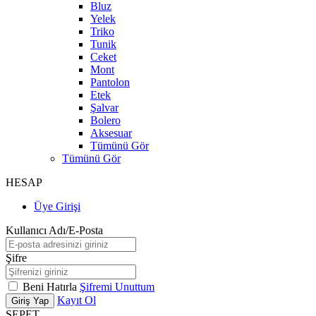
Bluz
Yelek
Triko
Tunik
Ceket
Mont
Pantolon
Etek
Şalvar
Bolero
Aksesuar
Tümünü Gör
Tümünü Gör
HESAP
Üye Girişi
Kullanıcı Adı/E-Posta
Şifre
Beni Hatırla
Şifremi Unuttum
Kayıt Ol
Giriş Yap
SEPET