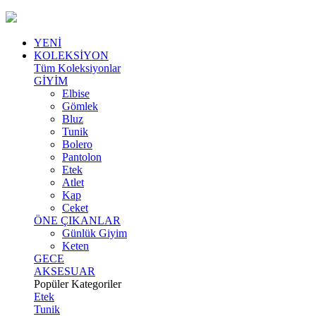
YENİ
KOLEKSİYON
Tüm Koleksiyonlar
GİYİM
Elbise
Gömlek
Bluz
Tunik
Bolero
Pantolon
Etek
Atlet
Kap
Ceket
ÖNE ÇIKANLAR
Günlük Giyim
Keten
GECE
AKSESUAR
Popüler Kategoriler
Etek
Tunik