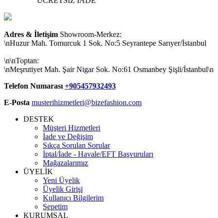
ÜCRETSİZ İADE
Adres & İletişim
Showroom-Merkez:
\nHuzur Mah. Tomurcuk 1 Sok. No:5 Seyrantepe Sarıyer/İstanbul
\n\nToptan:
\nMeşrutiyet Mah. Şair Nigar Sok. No:61 Osmanbey Şişli/İstanbul\n
Telefon Numarası
+905457932493
E-Posta
musterihizmetleri@bizefashion.com
DESTEK
Müşteri Hizmetleri
İade ve Değişim
Sıkça Sorulan Sorular
İptal/İade - Havale/EFT Başvuruları
Mağazalarımız
ÜYELİK
Yeni Üyelik
Üyelik Girişi
Kullanıcı Bilgilerim
Sepetim
KURUMSAL