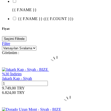
{{ F.NAME }}
{{ F.NAME }}
({{ F.COUNT }})
Fiyat
Seçimi Filtrele
Filtre
Görünüm :
%
30
İndirim
Jakarlı Kap - Siyah
9.749,00
TRY
6.824,00
TRY