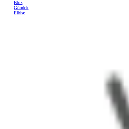
Bluz
Gömlek
Elbise