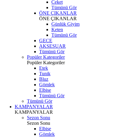
Ceket
Tümünü Gör
ÖNE ÇIKANLAR
ÖNE ÇIKANLAR
Günlük Giyim
Keten
Tümünü Gör
GECE
AKSESUAR
Tümünü Gör
Popüler Kategoriler
Popüler Kategoriler
Etek
Tunik
Bluz
Gömlek
Elbise
Tümünü Gör
Tümünü Gör
KAMPANYALAR
KAMPANYALAR
Sezon Sonu
Sezon Sonu
Elbise
Gömlek