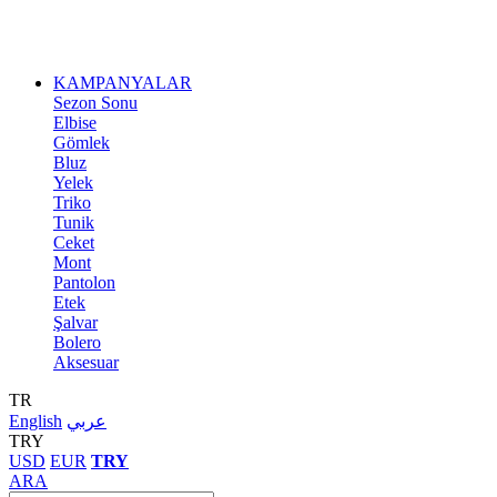
KAMPANYALAR
Sezon Sonu
Elbise
Gömlek
Bluz
Yelek
Triko
Tunik
Ceket
Mont
Pantolon
Etek
Şalvar
Bolero
Aksesuar
TR
English
عربي
TRY
USD
EUR
TRY
ARA