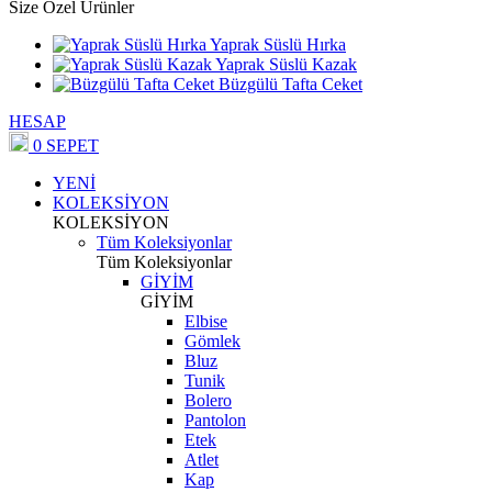
Size Özel Ürünler
Yaprak Süslü Hırka
Yaprak Süslü Kazak
Büzgülü Tafta Ceket
HESAP
0
SEPET
YENİ
KOLEKSİYON
KOLEKSİYON
Tüm Koleksiyonlar
Tüm Koleksiyonlar
GİYİM
GİYİM
Elbise
Gömlek
Bluz
Tunik
Bolero
Pantolon
Etek
Atlet
Kap