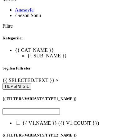
Anasayfa
/
Sezon Sonu
Filtre
Kategoriler
{{ CAT. NAME }}
{{ SUB. NAME }}
Seçilen Filtreler
{{ SELECTED.TEXT }} ×
HEPSİNİ SİL
{{ FILTERS.VARIANTS.TYPE1_NAME }}
{{ V1.NAME }}
({{ V1.COUNT }})
{{ FILTERS.VARIANTS.TYPE2_NAME }}