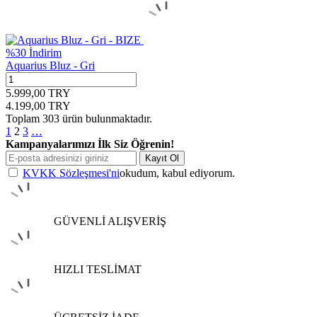
%
30
İndirim
Aquarius Bluz - Gri
5.999,00
TRY
4.199,00
TRY
Toplam
303
ürün bulunmaktadır.
1
2
3
…
Kampanyalarımızı İlk Siz Öğrenin!
Kayıt Ol
KVKK Sözleşmesi'ni
okudum, kabul ediyorum.
GÜVENLİ ALIŞVERİŞ
HIZLI TESLİMAT