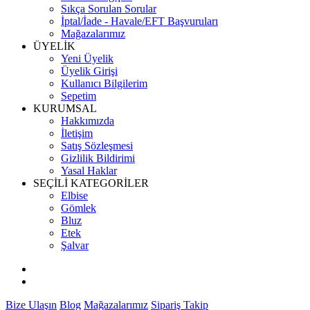
Sıkça Sorulan Sorular
İptal/İade - Havale/EFT Başvuruları
Mağazalarımız
ÜYELİK
Yeni Üyelik
Üyelik Girişi
Kullanıcı Bilgilerim
Sepetim
KURUMSAL
Hakkımızda
İletişim
Satış Sözleşmesi
Gizlilik Bildirimi
Yasal Haklar
SEÇİLİ KATEGORİLER
Elbise
Gömlek
Bluz
Etek
Şalvar
Bize Ulaşın
Blog
Mağazalarımız
Sipariş Takip