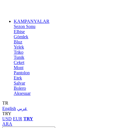
KAMPANYALAR
Sezon Sonu
Elbise
Gömlek
Bluz
Yelek
Triko
Tunik
Ceket
Mont
Pantolon
Etek
Şalvar
Bolero
Aksesuar
TR
English
عربي
TRY
USD
EUR
TRY
ARA