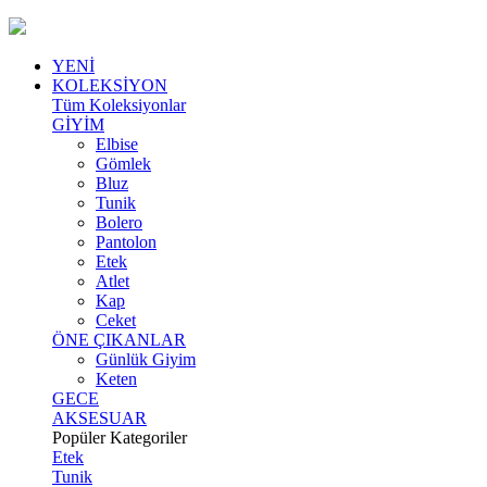
YENİ
KOLEKSİYON
Tüm Koleksiyonlar
GİYİM
Elbise
Gömlek
Bluz
Tunik
Bolero
Pantolon
Etek
Atlet
Kap
Ceket
ÖNE ÇIKANLAR
Günlük Giyim
Keten
GECE
AKSESUAR
Popüler Kategoriler
Etek
Tunik