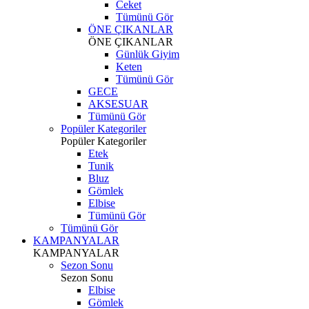
Ceket
Tümünü Gör
ÖNE ÇIKANLAR
ÖNE ÇIKANLAR
Günlük Giyim
Keten
Tümünü Gör
GECE
AKSESUAR
Tümünü Gör
Popüler Kategoriler
Popüler Kategoriler
Etek
Tunik
Bluz
Gömlek
Elbise
Tümünü Gör
Tümünü Gör
KAMPANYALAR
KAMPANYALAR
Sezon Sonu
Sezon Sonu
Elbise
Gömlek