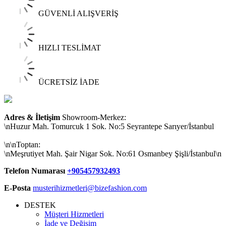
GÜVENLİ ALIŞVERİŞ
HIZLI TESLİMAT
ÜCRETSİZ İADE
Adres & İletişim
Showroom-Merkez:
\nHuzur Mah. Tomurcuk 1 Sok. No:5 Seyrantepe Sarıyer/İstanbul
\n\nToptan:
\nMeşrutiyet Mah. Şair Nigar Sok. No:61 Osmanbey Şişli/İstanbul\n
Telefon Numarası
+905457932493
E-Posta
musterihizmetleri@bizefashion.com
DESTEK
Müşteri Hizmetleri
İade ve Değişim