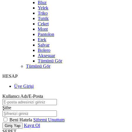
Bluz
Yelek
Triko
Tunik
Ceket
Mont
Pantolon
Etek
Şalvar
Bolero
Aksesuar
Tümünü Gör
Tümünü Gör
HESAP
Üye Girişi
Kullanıcı Adı/E-Posta
Şifre
Beni Hatırla
Şifremi Unuttum
Kayıt Ol
Giriş Yap
SEPET