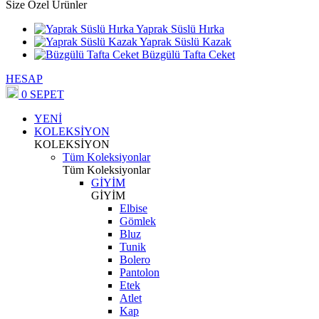
Size Özel Ürünler
Yaprak Süslü Hırka
Yaprak Süslü Kazak
Büzgülü Tafta Ceket
HESAP
0
SEPET
YENİ
KOLEKSİYON
KOLEKSİYON
Tüm Koleksiyonlar
Tüm Koleksiyonlar
GİYİM
GİYİM
Elbise
Gömlek
Bluz
Tunik
Bolero
Pantolon
Etek
Atlet
Kap