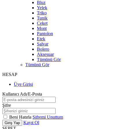
Bluz
Yelek
Triko
Tunik
Ceket
Mont
Pantolon
Etek
Şalvar
Bolero
Aksesuar
Tümünü Gör
Tümünü Gör
HESAP
Üye Girişi
Kullanıcı Adı/E-Posta
Şifre
Beni Hatırla
Şifremi Unuttum
Kayıt Ol
Giriş Yap
SEPET