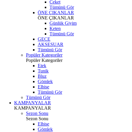
Ceket
Tümünü Gör
ÖNE ÇIKANLAR
ÖNE ÇIKANLAR
Günlük Giyim
Keten
Tümünü Gör
GECE
AKSESUAR
Tümünü Gör
Popüler Kategoriler
Popüler Kategoriler
Etek
Tunik
Bluz
Gömlek
Elbise
Tümünü Gör
Tümünü Gör
KAMPANYALAR
KAMPANYALAR
Sezon Sonu
Sezon Sonu
Elbise
Gömlek