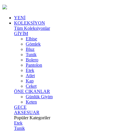
YENİ
KOLEKSİYON
Tüm Koleksiyonlar
GİYİM
Elbise
Gömlek
Bluz
Tunik
Bolero
Pantolon
Etek
Atlet
Kap
Ceket
ÖNE ÇIKANLAR
Günlük Giyim
Keten
GECE
AKSESUAR
Popüler Kategoriler
Etek
Tunik