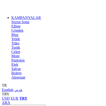
KAMPANYALAR
Sezon Sonu
Elbise
Gömlek
Bluz
Yelek
Triko
Tunik
Ceket
Mont
Pantolon
Etek
Şalvar
Bolero
Aksesuar
TR
English
عربي
TRY
USD
EUR
TRY
ARA