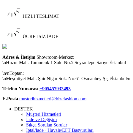
HIZLI TESLİMAT
ÜCRETSİZ İADE
Adres & İletişim
Showroom-Merkez:
\nHuzur Mah. Tomurcuk 1 Sok. No:5 Seyrantepe Sarıyer/İstanbul
\n\nToptan:
\nMeşrutiyet Mah. Şair Nigar Sok. No:61 Osmanbey Şişli/İstanbul\n
Telefon Numarası
+905457932493
E-Posta
musterihizmetleri@bizefashion.com
DESTEK
Müşteri Hizmetleri
İade ve Değişim
Sıkça Sorulan Sorular
İptal/İade - Havale/EFT Başvuruları