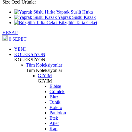
Size Özel Ürünler
Yaprak Süslü Hırka
Yaprak Süslü Kazak
Büzgülü Tafta Ceket
HESAP
0
SEPET
YENİ
KOLEKSİYON
KOLEKSİYON
Tüm Koleksiyonlar
Tüm Koleksiyonlar
GİYİM
GİYİM
Elbise
Gömlek
Bluz
Tunik
Bolero
Pantolon
Etek
Atlet
Kap