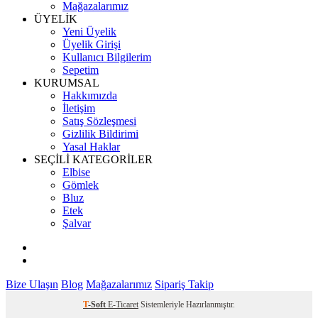
Mağazalarımız
ÜYELİK
Yeni Üyelik
Üyelik Girişi
Kullanıcı Bilgilerim
Sepetim
KURUMSAL
Hakkımızda
İletişim
Satış Sözleşmesi
Gizlilik Bildirimi
Yasal Haklar
SEÇİLİ KATEGORİLER
Elbise
Gömlek
Bluz
Etek
Şalvar
Bize Ulaşın
Blog
Mağazalarımız
Sipariş Takip
T
-Soft
E-Ticaret
Sistemleriyle Hazırlanmıştır.