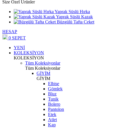
Size Özel Ürünler
Yaprak Süslü Hırka
Yaprak Süslü Kazak
Büzgülü Tafta Ceket
HESAP
0
SEPET
YENİ
KOLEKSİYON
KOLEKSİYON
Tüm Koleksiyonlar
Tüm Koleksiyonlar
GİYİM
GİYİM
Elbise
Gömlek
Bluz
Tunik
Bolero
Pantolon
Etek
Atlet
Kap