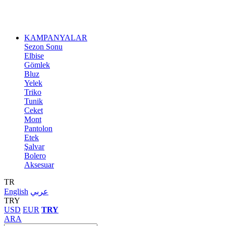
KAMPANYALAR
Sezon Sonu
Elbise
Gömlek
Bluz
Yelek
Triko
Tunik
Ceket
Mont
Pantolon
Etek
Şalvar
Bolero
Aksesuar
TR
English
عربي
TRY
USD
EUR
TRY
ARA