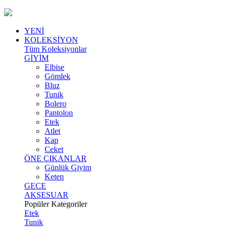
YENİ
KOLEKSİYON
Tüm Koleksiyonlar
GİYİM
Elbise
Gömlek
Bluz
Tunik
Bolero
Pantolon
Etek
Atlet
Kap
Ceket
ÖNE ÇIKANLAR
Günlük Giyim
Keten
GECE
AKSESUAR
Popüler Kategoriler
Etek
Tunik