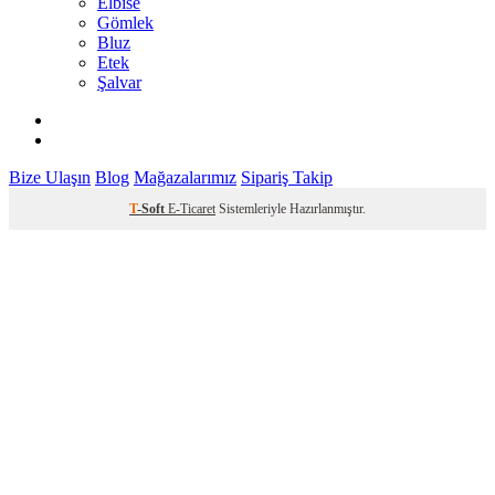
Elbise
Gömlek
Bluz
Etek
Şalvar
Bize Ulaşın
Blog
Mağazalarımız
Sipariş Takip
T
-Soft
E-Ticaret
Sistemleriyle Hazırlanmıştır.