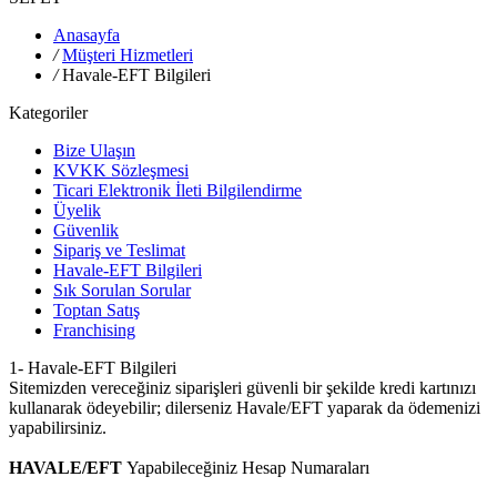
Anasayfa
/
Müşteri Hizmetleri
/
Havale-EFT Bilgileri
Kategoriler
Bize Ulaşın
KVKK Sözleşmesi
Ticari Elektronik İleti Bilgilendirme
Üyelik
Güvenlik
Sipariş ve Teslimat
Havale-EFT Bilgileri
Sık Sorulan Sorular
Toptan Satış
Franchising
1- Havale-EFT Bilgileri
Sitemizden vereceğiniz siparişleri güvenli bir şekilde kredi kartınızı
kullanarak ödeyebilir; dilerseniz Havale/EFT yaparak da ödemenizi
yapabilirsiniz.
HAVALE/EFT
Yapabileceğiniz Hesap Numaraları