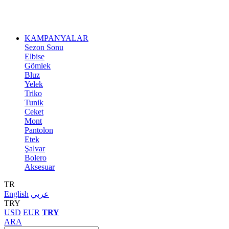
KAMPANYALAR
Sezon Sonu
Elbise
Gömlek
Bluz
Yelek
Triko
Tunik
Ceket
Mont
Pantolon
Etek
Şalvar
Bolero
Aksesuar
TR
English
عربي
TRY
USD
EUR
TRY
ARA