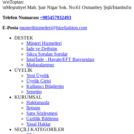
\n\nToptan:
\nMeşrutiyet Mah. Şair Nigar Sok. No:61 Osmanbey Şişli/İstanbul\n
Telefon Numarası
+905457932493
E-Posta
musterihizmetleri@bizefashion.com
DESTEK
Müşteri Hizmetleri
İade ve Değişim
Sıkça Sorulan Sorular
İptal/İade - Havale/EFT Başvuruları
Mağazalarımız
ÜYELİK
Yeni Üyelik
Üyelik Girişi
Kullanıcı Bilgilerim
Sepetim
KURUMSAL
Hakkımızda
İletişim
Satış Sözleşmesi
Gizlilik Bildirimi
Yasal Haklar
SEÇİLİ KATEGORİLER