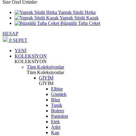
Size Özel Ürünler
Yaprak Süslü Hırka
Yaprak Süslü Kazak
Büzgülü Tafta Ceket
HESAP
0
SEPET
YENİ
KOLEKSİYON
KOLEKSİYON
Tüm Koleksiyonlar
Tüm Koleksiyonlar
GİYİM
GİYİM
Elbise
Gömlek
Bluz
Tunik
Bolero
Pantolon
Etek
Atlet
Kap