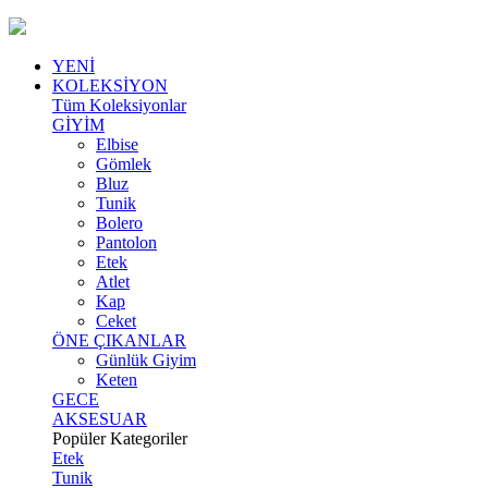
YENİ
KOLEKSİYON
Tüm Koleksiyonlar
GİYİM
Elbise
Gömlek
Bluz
Tunik
Bolero
Pantolon
Etek
Atlet
Kap
Ceket
ÖNE ÇIKANLAR
Günlük Giyim
Keten
GECE
AKSESUAR
Popüler Kategoriler
Etek
Tunik