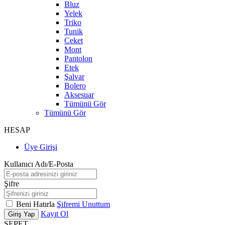
Bluz
Yelek
Triko
Tunik
Ceket
Mont
Pantolon
Etek
Şalvar
Bolero
Aksesuar
Tümünü Gör
Tümünü Gör
HESAP
Üye Girişi
Kullanıcı Adı/E-Posta
Şifre
Beni Hatırla
Şifremi Unuttum
Kayıt Ol
Giriş Yap
SEPET