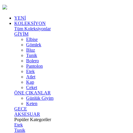
YENİ
KOLEKSİYON
Tüm Koleksiyonlar
GİYİM
Elbise
Gömlek
Bluz
Tunik
Bolero
Pantolon
Etek
Atlet
Kap
Ceket
ÖNE ÇIKANLAR
Günlük Giyim
Keten
GECE
AKSESUAR
Popüler Kategoriler
Etek
Tunik