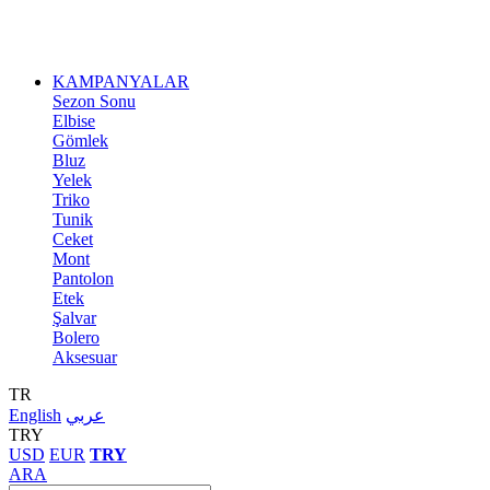
KAMPANYALAR
Sezon Sonu
Elbise
Gömlek
Bluz
Yelek
Triko
Tunik
Ceket
Mont
Pantolon
Etek
Şalvar
Bolero
Aksesuar
TR
English
عربي
TRY
USD
EUR
TRY
ARA