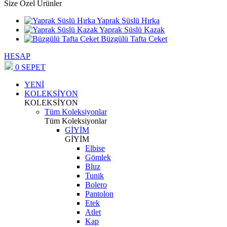
Size Özel Ürünler
Yaprak Süslü Hırka
Yaprak Süslü Kazak
Büzgülü Tafta Ceket
HESAP
0
SEPET
YENİ
KOLEKSİYON
KOLEKSİYON
Tüm Koleksiyonlar
Tüm Koleksiyonlar
GİYİM
GİYİM
Elbise
Gömlek
Bluz
Tunik
Bolero
Pantolon
Etek
Atlet
Kap