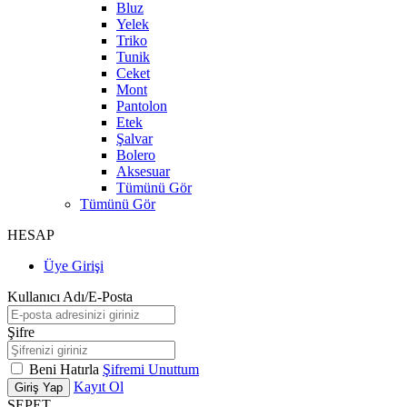
Bluz
Yelek
Triko
Tunik
Ceket
Mont
Pantolon
Etek
Şalvar
Bolero
Aksesuar
Tümünü Gör
Tümünü Gör
HESAP
Üye Girişi
Kullanıcı Adı/E-Posta
Şifre
Beni Hatırla
Şifremi Unuttum
Kayıt Ol
Giriş Yap
SEPET