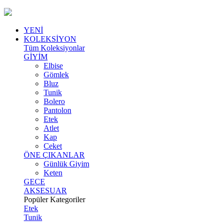
YENİ
KOLEKSİYON
Tüm Koleksiyonlar
GİYİM
Elbise
Gömlek
Bluz
Tunik
Bolero
Pantolon
Etek
Atlet
Kap
Ceket
ÖNE ÇIKANLAR
Günlük Giyim
Keten
GECE
AKSESUAR
Popüler Kategoriler
Etek
Tunik