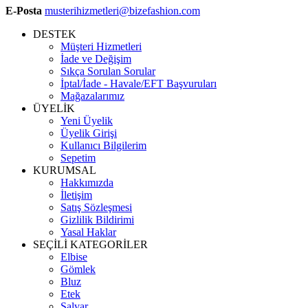
E-Posta
musterihizmetleri@bizefashion.com
DESTEK
Müşteri Hizmetleri
İade ve Değişim
Sıkça Sorulan Sorular
İptal/İade - Havale/EFT Başvuruları
Mağazalarımız
ÜYELİK
Yeni Üyelik
Üyelik Girişi
Kullanıcı Bilgilerim
Sepetim
KURUMSAL
Hakkımızda
İletişim
Satış Sözleşmesi
Gizlilik Bildirimi
Yasal Haklar
SEÇİLİ KATEGORİLER
Elbise
Gömlek
Bluz
Etek
Şalvar