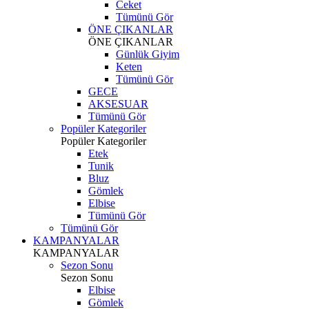
Ceket
Tümünü Gör
ÖNE ÇIKANLAR
ÖNE ÇIKANLAR
Günlük Giyim
Keten
Tümünü Gör
GECE
AKSESUAR
Tümünü Gör
Popüler Kategoriler
Popüler Kategoriler
Etek
Tunik
Bluz
Gömlek
Elbise
Tümünü Gör
Tümünü Gör
KAMPANYALAR
KAMPANYALAR
Sezon Sonu
Sezon Sonu
Elbise
Gömlek