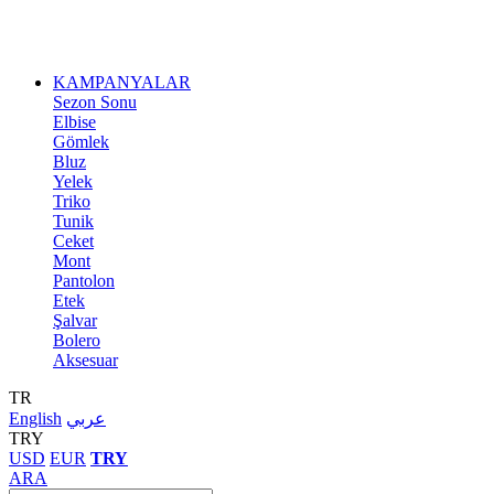
KAMPANYALAR
Sezon Sonu
Elbise
Gömlek
Bluz
Yelek
Triko
Tunik
Ceket
Mont
Pantolon
Etek
Şalvar
Bolero
Aksesuar
TR
English
عربي
TRY
USD
EUR
TRY
ARA