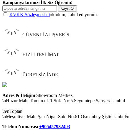
Kampanyalarımızı İlk Siz Öğrenin!
Kayıt Ol
KVKK Sözleşmesi'ni
okudum, kabul ediyorum.
GÜVENLİ ALIŞVERİŞ
HIZLI TESLİMAT
ÜCRETSİZ İADE
Adres & İletişim
Showroom-Merkez:
\nHuzur Mah. Tomurcuk 1 Sok. No:5 Seyrantepe Sarıyer/İstanbul
\n\nToptan:
\nMeşrutiyet Mah. Şair Nigar Sok. No:61 Osmanbey Şişli/İstanbul\n
Telefon Numarası
+905457932493