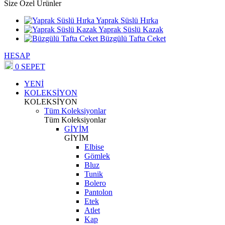
Size Özel Ürünler
Yaprak Süslü Hırka
Yaprak Süslü Kazak
Büzgülü Tafta Ceket
HESAP
0
SEPET
YENİ
KOLEKSİYON
KOLEKSİYON
Tüm Koleksiyonlar
Tüm Koleksiyonlar
GİYİM
GİYİM
Elbise
Gömlek
Bluz
Tunik
Bolero
Pantolon
Etek
Atlet
Kap