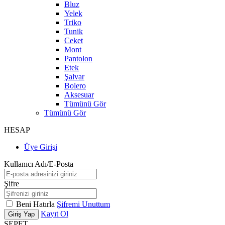
Bluz
Yelek
Triko
Tunik
Ceket
Mont
Pantolon
Etek
Şalvar
Bolero
Aksesuar
Tümünü Gör
Tümünü Gör
HESAP
Üye Girişi
Kullanıcı Adı/E-Posta
Şifre
Beni Hatırla
Şifremi Unuttum
Kayıt Ol
Giriş Yap
SEPET