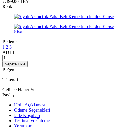
7.399,00
TRY
Renk
Beden :
1
2
3
ADET
Sepete Ekle
Beğen
Tükendi
Gelince Haber Ver
Paylaş
Ürün Açıklaması
Ödeme Seçenekleri
İade Koşulları
Teslimat ve Ödeme
Yorumlar