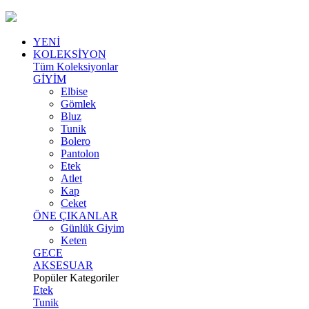
YENİ
KOLEKSİYON
Tüm Koleksiyonlar
GİYİM
Elbise
Gömlek
Bluz
Tunik
Bolero
Pantolon
Etek
Atlet
Kap
Ceket
ÖNE ÇIKANLAR
Günlük Giyim
Keten
GECE
AKSESUAR
Popüler Kategoriler
Etek
Tunik