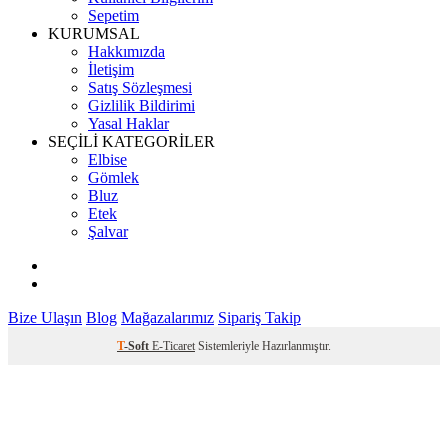
Sepetim
KURUMSAL
Hakkımızda
İletişim
Satış Sözleşmesi
Gizlilik Bildirimi
Yasal Haklar
SEÇİLİ KATEGORİLER
Elbise
Gömlek
Bluz
Etek
Şalvar
Bize Ulaşın
Blog
Mağazalarımız
Sipariş Takip
T
-Soft
E-Ticaret
Sistemleriyle Hazırlanmıştır.