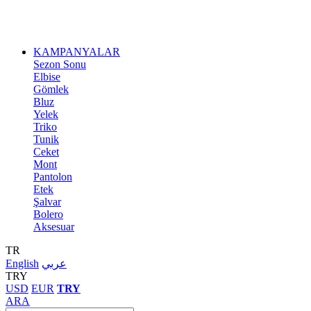
KAMPANYALAR
Sezon Sonu
Elbise
Gömlek
Bluz
Yelek
Triko
Tunik
Ceket
Mont
Pantolon
Etek
Şalvar
Bolero
Aksesuar
TR
English
عربي
TRY
USD
EUR
TRY
ARA