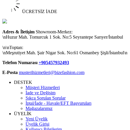
ÜCRETSİZ İADE
Adres & İletişim
Showroom-Merkez:
\nHuzur Mah. Tomurcuk 1 Sok. No:5 Seyrantepe Sarıyer/İstanbul
\n\nToptan:
\nMeşrutiyet Mah. Şair Nigar Sok. No:61 Osmanbey Şişli/İstanbul\n
Telefon Numarası
+905457932493
E-Posta
musterihizmetleri@bizefashion.com
DESTEK
Müşteri Hizmetleri
İade ve Değişim
Sıkça Sorulan Sorular
İptal/İade - Havale/EFT Başvuruları
Mağazalarımız
ÜYELİK
Yeni Üyelik
Üyelik Girişi
Kullanıcı Bilgilerim