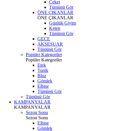
Ceket
Tümünü Gör
ÖNE ÇIKANLAR
ÖNE ÇIKANLAR
Günlük Giyim
Keten
Tümünü Gör
GECE
AKSESUAR
Tümünü Gör
Popüler Kategoriler
Popüler Kategoriler
Etek
Tunik
Bluz
Gömlek
Elbise
Tümünü Gör
Tümünü Gör
KAMPANYALAR
KAMPANYALAR
Sezon Sonu
Sezon Sonu
Elbise
Gömlek