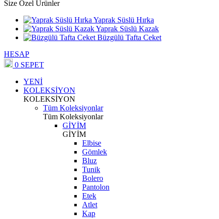
Size Özel Ürünler
Yaprak Süslü Hırka
Yaprak Süslü Kazak
Büzgülü Tafta Ceket
HESAP
0
SEPET
YENİ
KOLEKSİYON
KOLEKSİYON
Tüm Koleksiyonlar
Tüm Koleksiyonlar
GİYİM
GİYİM
Elbise
Gömlek
Bluz
Tunik
Bolero
Pantolon
Etek
Atlet
Kap