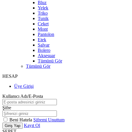
Bluz
Yelek
Triko
Tunik
Ceket
Mont
Pantolon
Etek
Şalvar
Bolero
Aksesuar
Tümünü Gör
Tümünü Gör
HESAP
Üye Girişi
Kullanıcı Adı/E-Posta
Şifre
Beni Hatırla
Şifremi Unuttum
Kayıt Ol
Giriş Yap
SEPET