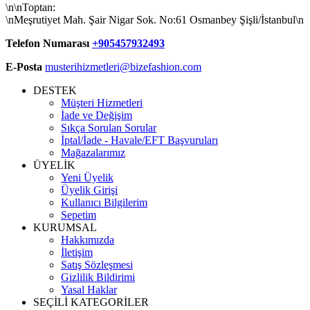
\n\nToptan:
\nMeşrutiyet Mah. Şair Nigar Sok. No:61 Osmanbey Şişli/İstanbul\n
Telefon Numarası
+905457932493
E-Posta
musterihizmetleri@bizefashion.com
DESTEK
Müşteri Hizmetleri
İade ve Değişim
Sıkça Sorulan Sorular
İptal/İade - Havale/EFT Başvuruları
Mağazalarımız
ÜYELİK
Yeni Üyelik
Üyelik Girişi
Kullanıcı Bilgilerim
Sepetim
KURUMSAL
Hakkımızda
İletişim
Satış Sözleşmesi
Gizlilik Bildirimi
Yasal Haklar
SEÇİLİ KATEGORİLER