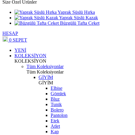
Size Özel Ürünler
Yaprak Süslü Hırka
Yaprak Süslü Kazak
Büzgülü Tafta Ceket
HESAP
0
SEPET
YENİ
KOLEKSİYON
KOLEKSİYON
Tüm Koleksiyonlar
Tüm Koleksiyonlar
GİYİM
GİYİM
Elbise
Gömlek
Bluz
Tunik
Bolero
Pantolon
Etek
Atlet
Kap