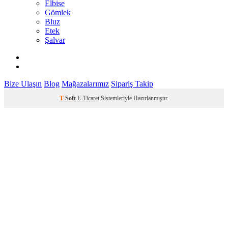
Elbise
Gömlek
Bluz
Etek
Şalvar
Bize Ulaşın
Blog
Mağazalarımız
Sipariş Takip
T
-Soft
E-Ticaret
Sistemleriyle Hazırlanmıştır.