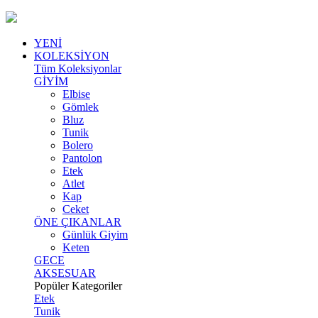
YENİ
KOLEKSİYON
Tüm Koleksiyonlar
GİYİM
Elbise
Gömlek
Bluz
Tunik
Bolero
Pantolon
Etek
Atlet
Kap
Ceket
ÖNE ÇIKANLAR
Günlük Giyim
Keten
GECE
AKSESUAR
Popüler Kategoriler
Etek
Tunik