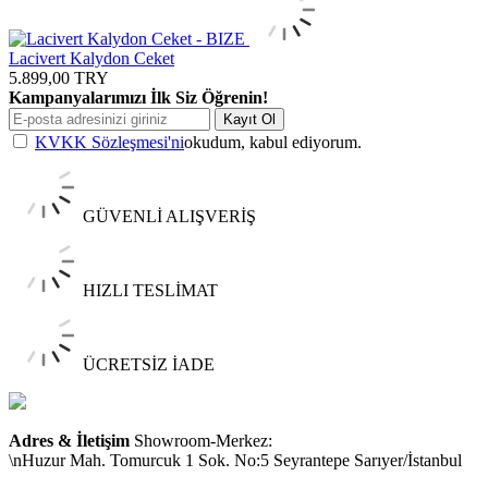
Lacivert Kalydon Ceket
5.899,00
TRY
Kampanyalarımızı İlk Siz Öğrenin!
Kayıt Ol
KVKK Sözleşmesi'ni
okudum, kabul ediyorum.
GÜVENLİ ALIŞVERİŞ
HIZLI TESLİMAT
ÜCRETSİZ İADE
Adres & İletişim
Showroom-Merkez:
\nHuzur Mah. Tomurcuk 1 Sok. No:5 Seyrantepe Sarıyer/İstanbul