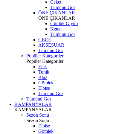
Ceket
Tümünü Gör
ÖNE ÇIKANLAR
ÖNE ÇIKANLAR
Günlük Giyim
Keten
Tümünü Gör
GECE
AKSESUAR
Tümünü Gör
Popüler Kategoriler
Popüler Kategoriler
Etek
Tunik
Bluz
Gömlek
Elbise
Tümünü Gör
Tümünü Gör
KAMPANYALAR
KAMPANYALAR
Sezon Sonu
Sezon Sonu
Elbise
Gömlek