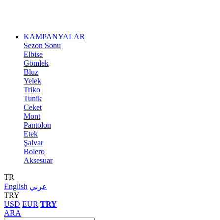
KAMPANYALAR
Sezon Sonu
Elbise
Gömlek
Bluz
Yelek
Triko
Tunik
Ceket
Mont
Pantolon
Etek
Şalvar
Bolero
Aksesuar
TR
English
عربي
TRY
USD
EUR
TRY
ARA