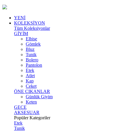
YENİ
KOLEKSİYON
Tüm Koleksiyonlar
GİYİM
Elbise
Gömlek
Bluz
Tunik
Bolero
Pantolon
Etek
Atlet
Kap
Ceket
ÖNE ÇIKANLAR
Günlük Giyim
Keten
GECE
AKSESUAR
Popüler Kategoriler
Etek
Tunik