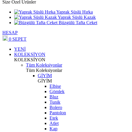
Size Özel Ürünler
Yaprak Süslü Hırka
Yaprak Süslü Kazak
Büzgülü Tafta Ceket
HESAP
0
SEPET
YENİ
KOLEKSİYON
KOLEKSİYON
Tüm Koleksiyonlar
Tüm Koleksiyonlar
GİYİM
GİYİM
Elbise
Gömlek
Bluz
Tunik
Bolero
Pantolon
Etek
Atlet
Kap