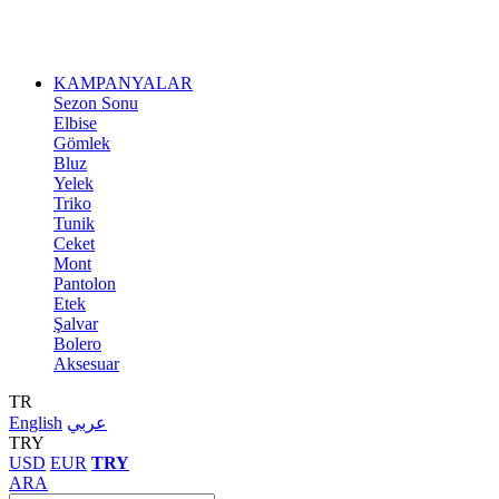
KAMPANYALAR
Sezon Sonu
Elbise
Gömlek
Bluz
Yelek
Triko
Tunik
Ceket
Mont
Pantolon
Etek
Şalvar
Bolero
Aksesuar
TR
English
عربي
TRY
USD
EUR
TRY
ARA