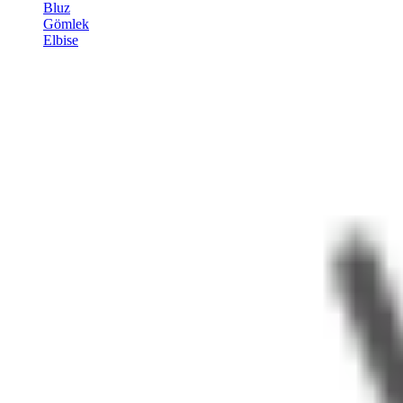
Bluz
Gömlek
Elbise