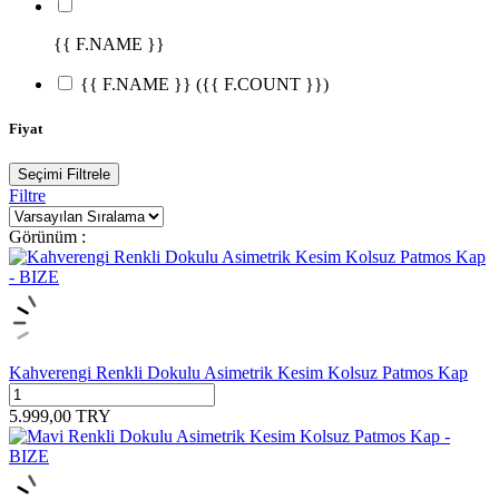
{{ F.NAME }}
{{ F.NAME }}
({{ F.COUNT }})
Fiyat
Seçimi Filtrele
Filtre
Görünüm :
Kahverengi Renkli Dokulu Asimetrik Kesim Kolsuz Patmos Kap
5.999,00
TRY