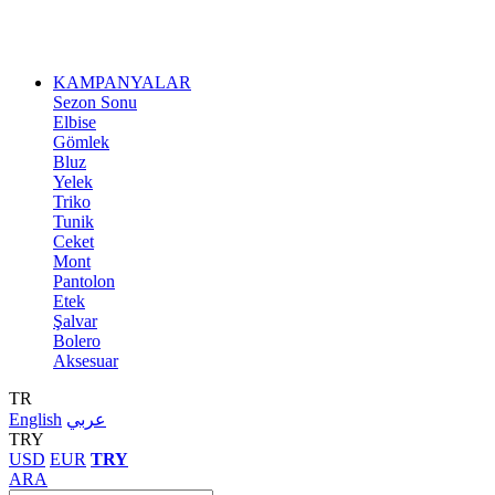
KAMPANYALAR
Sezon Sonu
Elbise
Gömlek
Bluz
Yelek
Triko
Tunik
Ceket
Mont
Pantolon
Etek
Şalvar
Bolero
Aksesuar
TR
English
عربي
TRY
USD
EUR
TRY
ARA