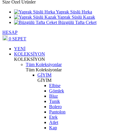
Size Özel Ürünler
Yaprak Süslü Hırka
Yaprak Süslü Kazak
Büzgülü Tafta Ceket
HESAP
0
SEPET
YENİ
KOLEKSİYON
KOLEKSİYON
Tüm Koleksiyonlar
Tüm Koleksiyonlar
GİYİM
GİYİM
Elbise
Gömlek
Bluz
Tunik
Bolero
Pantolon
Etek
Atlet
Kap