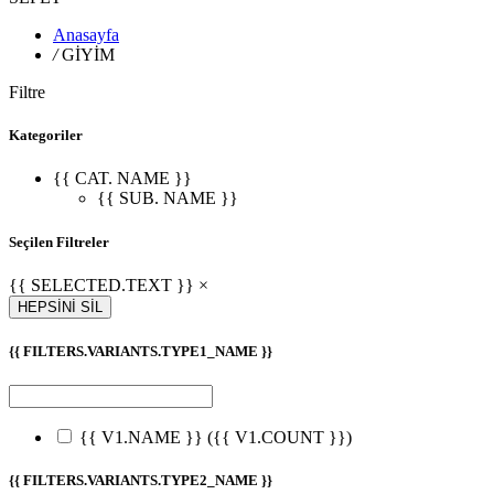
Anasayfa
/
GİYİM
Filtre
Kategoriler
{{ CAT. NAME }}
{{ SUB. NAME }}
Seçilen Filtreler
{{ SELECTED.TEXT }} ×
HEPSİNİ SİL
{{ FILTERS.VARIANTS.TYPE1_NAME }}
{{ V1.NAME }}
({{ V1.COUNT }})
{{ FILTERS.VARIANTS.TYPE2_NAME }}