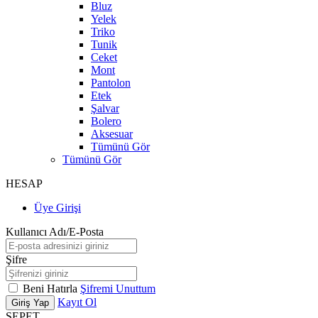
Bluz
Yelek
Triko
Tunik
Ceket
Mont
Pantolon
Etek
Şalvar
Bolero
Aksesuar
Tümünü Gör
Tümünü Gör
HESAP
Üye Girişi
Kullanıcı Adı/E-Posta
Şifre
Beni Hatırla
Şifremi Unuttum
Kayıt Ol
Giriş Yap
SEPET