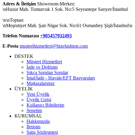
Adres & İletişim
Showroom-Merkez:
\nHuzur Mah. Tomurcuk 1 Sok. No:5 Seyrantepe Sarıyer/İstanbul
\n\nToptan:
\nMeşrutiyet Mah. Şair Nigar Sok. No:61 Osmanbey Şişli/İstanbul\n
Telefon Numarası
+905457932493
E-Posta
musterihizmetleri@bizefashion.com
DESTEK
Müşteri Hizmetleri
İade ve Değişim
Sıkça Sorulan Sorular
İptal/İade - Havale/EFT Başvuruları
Mağazalarımız
ÜYELİK
Yeni Üyelik
Üyelik Girişi
Kullanıcı Bilgilerim
Sepetim
KURUMSAL
Hakkımızda
İletişim
Satış Sözleşmesi