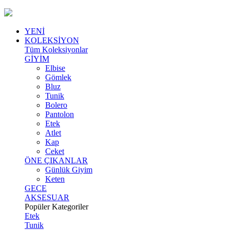
YENİ
KOLEKSİYON
Tüm Koleksiyonlar
GİYİM
Elbise
Gömlek
Bluz
Tunik
Bolero
Pantolon
Etek
Atlet
Kap
Ceket
ÖNE ÇIKANLAR
Günlük Giyim
Keten
GECE
AKSESUAR
Popüler Kategoriler
Etek
Tunik