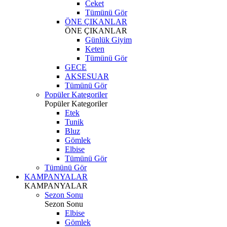
Ceket
Tümünü Gör
ÖNE ÇIKANLAR
ÖNE ÇIKANLAR
Günlük Giyim
Keten
Tümünü Gör
GECE
AKSESUAR
Tümünü Gör
Popüler Kategoriler
Popüler Kategoriler
Etek
Tunik
Bluz
Gömlek
Elbise
Tümünü Gör
Tümünü Gör
KAMPANYALAR
KAMPANYALAR
Sezon Sonu
Sezon Sonu
Elbise
Gömlek