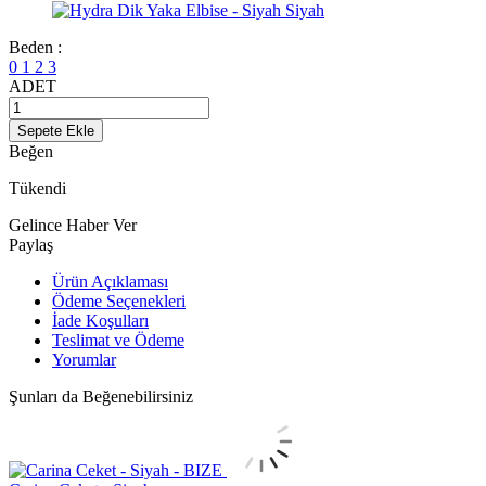
Beden :
0
1
2
3
ADET
Sepete Ekle
Beğen
Tükendi
Gelince Haber Ver
Paylaş
Ürün Açıklaması
Ödeme Seçenekleri
İade Koşulları
Teslimat ve Ödeme
Yorumlar
Şunları da Beğenebilirsiniz