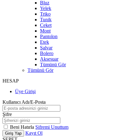
Bluz
Yelek
Triko
Tunik
Ceket
Mont
Pantolon
Etek
Şalvar
Bolero
Aksesuar
Tümünü Gör
Tümünü Gör
HESAP
Üye Girişi
Kullanıcı Adı/E-Posta
Şifre
Beni Hatırla
Şifremi Unuttum
Kayıt Ol
Giriş Yap
SEPET