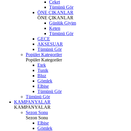
Ceket
Tümünü Gör
ÖNE ÇIKANLAR
ÖNE ÇIKANLAR
Günlük Giyim
Keten
Tümünü Gör
GECE
AKSESUAR
Tümünü Gör
Popüler Kategoriler
Popüler Kategoriler
Etek
Tunik
Bluz
Gömlek
Elbise
Tümünü Gör
Tümünü Gör
KAMPANYALAR
KAMPANYALAR
Sezon Sonu
Sezon Sonu
Elbise
Gömlek