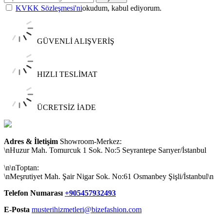
KVKK Sözleşmesi'ni
okudum, kabul ediyorum.
GÜVENLİ ALIŞVERİŞ
HIZLI TESLİMAT
ÜCRETSİZ İADE
Adres & İletişim
Showroom-Merkez:
\nHuzur Mah. Tomurcuk 1 Sok. No:5 Seyrantepe Sarıyer/İstanbul
\n\nToptan:
\nMeşrutiyet Mah. Şair Nigar Sok. No:61 Osmanbey Şişli/İstanbul\n
Telefon Numarası
+905457932493
E-Posta
musterihizmetleri@bizefashion.com