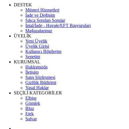
DESTEK
Müşteri Hizmetleri
İade ve Değişim
Sıkça Sorulan Sorular
İptal/İade - Havale/EFT Başvuruları
Mağazalarımız
ÜYELİK
Yeni Üyelik
Üyelik Girişi
Kullanıcı Bilgilerim
Sepetim
KURUMSAL
Hakkımızda
İletişim
Satış Sözleşmesi
Gizlilik Bildirimi
Yasal Haklar
SEÇİLİ KATEGORİLER
Elbise
Gömlek
Bluz
Etek
Şalvar