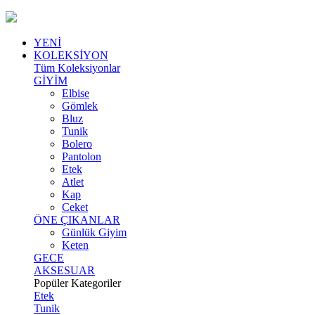
YENİ
KOLEKSİYON
Tüm Koleksiyonlar
GİYİM
Elbise
Gömlek
Bluz
Tunik
Bolero
Pantolon
Etek
Atlet
Kap
Ceket
ÖNE ÇIKANLAR
Günlük Giyim
Keten
GECE
AKSESUAR
Popüler Kategoriler
Etek
Tunik