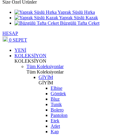
Size Özel Ürünler
Yaprak Süslü Hırka
Yaprak Süslü Kazak
Büzgülü Tafta Ceket
HESAP
0
SEPET
YENİ
KOLEKSİYON
KOLEKSİYON
Tüm Koleksiyonlar
Tüm Koleksiyonlar
GİYİM
GİYİM
Elbise
Gömlek
Bluz
Tunik
Bolero
Pantolon
Etek
Atlet
Kap