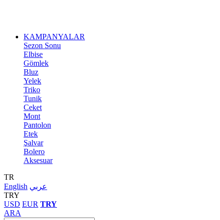
KAMPANYALAR
Sezon Sonu
Elbise
Gömlek
Bluz
Yelek
Triko
Tunik
Ceket
Mont
Pantolon
Etek
Şalvar
Bolero
Aksesuar
TR
English
عربي
TRY
USD
EUR
TRY
ARA