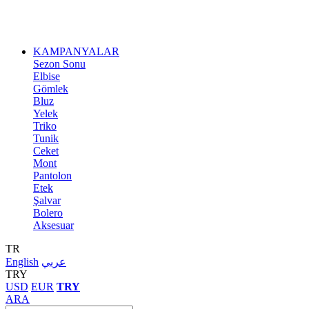
KAMPANYALAR
Sezon Sonu
Elbise
Gömlek
Bluz
Yelek
Triko
Tunik
Ceket
Mont
Pantolon
Etek
Şalvar
Bolero
Aksesuar
TR
English
عربي
TRY
USD
EUR
TRY
ARA