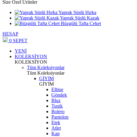
Size Özel Ürünler
Yaprak Süslü Hırka
Yaprak Süslü Kazak
Büzgülü Tafta Ceket
HESAP
0
SEPET
YENİ
KOLEKSİYON
KOLEKSİYON
Tüm Koleksiyonlar
Tüm Koleksiyonlar
GİYİM
GİYİM
Elbise
Gömlek
Bluz
Tunik
Bolero
Pantolon
Etek
Atlet
Kap