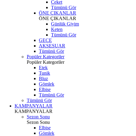
Ceket
Tümünü Gör
ÖNE ÇIKANLAR
ÖNE ÇIKANLAR
Günlük Giyim
Keten
Tümünü Gör
GECE
AKSESUAR
Tümünü Gör
Popüler Kategoriler
Popüler Kategoriler
Etek
Tunik
Bluz
Gömlek
Elbise
Tümünü Gör
Tümünü Gör
KAMPANYALAR
KAMPANYALAR
Sezon Sonu
Sezon Sonu
Elbise
Gömlek