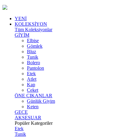
YENİ
KOLEKSİYON
Tüm Koleksiyonlar
GİYİM
Elbise
Gömlek
Bluz
Tunik
Bolero
Pantolon
Etek
Atlet
Kap
Ceket
ÖNE ÇIKANLAR
Günlük Giyim
Keten
GECE
AKSESUAR
Popüler Kategoriler
Etek
Tunik