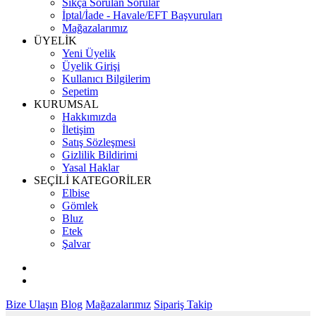
Sıkça Sorulan Sorular
İptal/İade - Havale/EFT Başvuruları
Mağazalarımız
ÜYELİK
Yeni Üyelik
Üyelik Girişi
Kullanıcı Bilgilerim
Sepetim
KURUMSAL
Hakkımızda
İletişim
Satış Sözleşmesi
Gizlilik Bildirimi
Yasal Haklar
SEÇİLİ KATEGORİLER
Elbise
Gömlek
Bluz
Etek
Şalvar
Bize Ulaşın
Blog
Mağazalarımız
Sipariş Takip