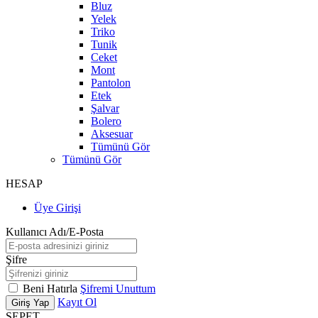
Bluz
Yelek
Triko
Tunik
Ceket
Mont
Pantolon
Etek
Şalvar
Bolero
Aksesuar
Tümünü Gör
Tümünü Gör
HESAP
Üye Girişi
Kullanıcı Adı/E-Posta
Şifre
Beni Hatırla
Şifremi Unuttum
Kayıt Ol
Giriş Yap
SEPET