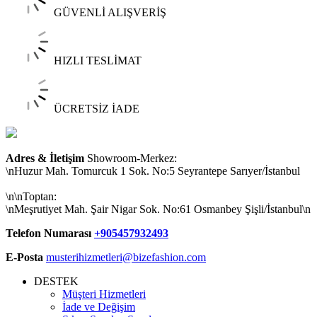
GÜVENLİ ALIŞVERİŞ
HIZLI TESLİMAT
ÜCRETSİZ İADE
Adres & İletişim
Showroom-Merkez:
\nHuzur Mah. Tomurcuk 1 Sok. No:5 Seyrantepe Sarıyer/İstanbul
\n\nToptan:
\nMeşrutiyet Mah. Şair Nigar Sok. No:61 Osmanbey Şişli/İstanbul\n
Telefon Numarası
+905457932493
E-Posta
musterihizmetleri@bizefashion.com
DESTEK
Müşteri Hizmetleri
İade ve Değişim