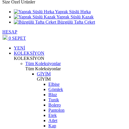
Size Özel Ürünler
Yaprak Süslü Hırka
Yaprak Süslü Kazak
Büzgülü Tafta Ceket
HESAP
0
SEPET
YENİ
KOLEKSİYON
KOLEKSİYON
Tüm Koleksiyonlar
Tüm Koleksiyonlar
GİYİM
GİYİM
Elbise
Gömlek
Bluz
Tunik
Bolero
Pantolon
Etek
Atlet
Kap