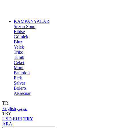
KAMPANYALAR
Sezon Sonu
Elbise
Gömlek
Bluz
Yelek
Triko
Tunik
Ceket
Mont
Pantolon
Etek
Şalvar
Bolero
Aksesuar
TR
English
عربي
TRY
USD
EUR
TRY
ARA