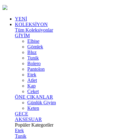
YENİ
KOLEKSİYON
Tüm Koleksiyonlar
GİYİM
Elbise
Gömlek
Bluz
Tunik
Bolero
Pantolon
Etek
Atlet
Kap
Ceket
ÖNE ÇIKANLAR
Günlük Giyim
Keten
GECE
AKSESUAR
Popüler Kategoriler
Etek
Tunik