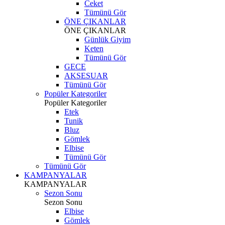
Ceket
Tümünü Gör
ÖNE ÇIKANLAR
ÖNE ÇIKANLAR
Günlük Giyim
Keten
Tümünü Gör
GECE
AKSESUAR
Tümünü Gör
Popüler Kategoriler
Popüler Kategoriler
Etek
Tunik
Bluz
Gömlek
Elbise
Tümünü Gör
Tümünü Gör
KAMPANYALAR
KAMPANYALAR
Sezon Sonu
Sezon Sonu
Elbise
Gömlek