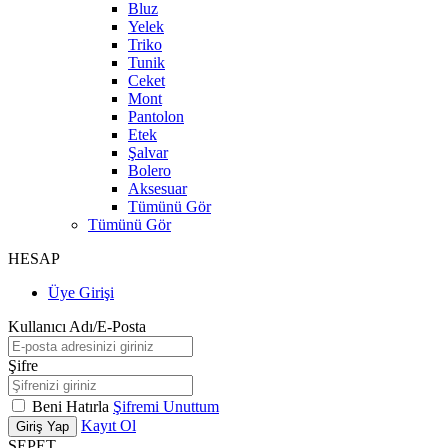
Bluz
Yelek
Triko
Tunik
Ceket
Mont
Pantolon
Etek
Şalvar
Bolero
Aksesuar
Tümünü Gör
Tümünü Gör
HESAP
Üye Girişi
Kullanıcı Adı/E-Posta
Şifre
Beni Hatırla
Şifremi Unuttum
Kayıt Ol
Giriş Yap
SEPET