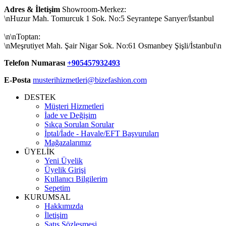
Adres & İletişim
Showroom-Merkez:
\nHuzur Mah. Tomurcuk 1 Sok. No:5 Seyrantepe Sarıyer/İstanbul
\n\nToptan:
\nMeşrutiyet Mah. Şair Nigar Sok. No:61 Osmanbey Şişli/İstanbul\n
Telefon Numarası
+905457932493
E-Posta
musterihizmetleri@bizefashion.com
DESTEK
Müşteri Hizmetleri
İade ve Değişim
Sıkça Sorulan Sorular
İptal/İade - Havale/EFT Başvuruları
Mağazalarımız
ÜYELİK
Yeni Üyelik
Üyelik Girişi
Kullanıcı Bilgilerim
Sepetim
KURUMSAL
Hakkımızda
İletişim
Satış Sözleşmesi