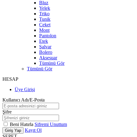
Bluz
Yelek
Triko
Tunik
Ceket
Mont
Pantolon
Etek
Şalvar
Bolero
Aksesuar
Tümünü Gör
Tümünü Gör
HESAP
Üye Girişi
Kullanıcı Adı/E-Posta
Şifre
Beni Hatırla
Şifremi Unuttum
Kayıt Ol
Giriş Yap
SEPET