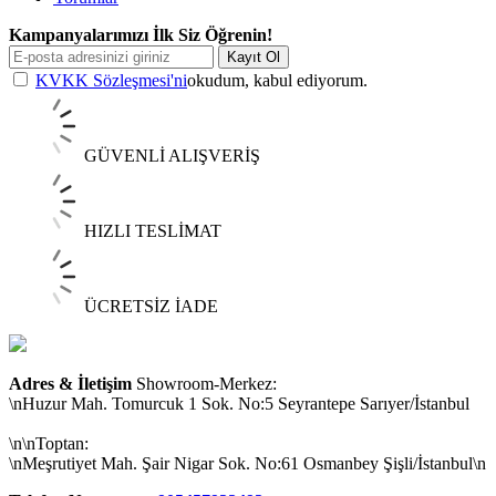
Kampanyalarımızı İlk Siz Öğrenin!
Kayıt Ol
KVKK Sözleşmesi'ni
okudum, kabul ediyorum.
GÜVENLİ ALIŞVERİŞ
HIZLI TESLİMAT
ÜCRETSİZ İADE
Adres & İletişim
Showroom-Merkez:
\nHuzur Mah. Tomurcuk 1 Sok. No:5 Seyrantepe Sarıyer/İstanbul
\n\nToptan:
\nMeşrutiyet Mah. Şair Nigar Sok. No:61 Osmanbey Şişli/İstanbul\n