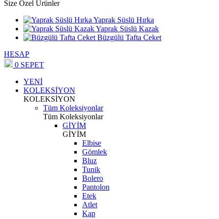
Size Özel Ürünler
Yaprak Süslü Hırka
Yaprak Süslü Kazak
Büzgülü Tafta Ceket
HESAP
0
SEPET
YENİ
KOLEKSİYON
KOLEKSİYON
Tüm Koleksiyonlar
Tüm Koleksiyonlar
GİYİM
GİYİM
Elbise
Gömlek
Bluz
Tunik
Bolero
Pantolon
Etek
Atlet
Kap