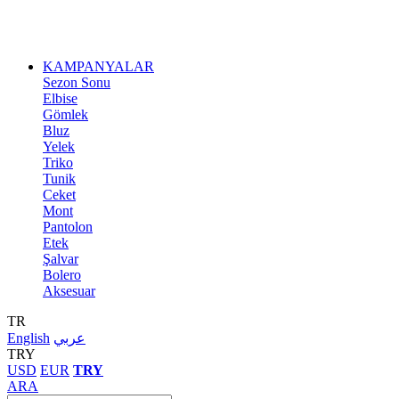
KAMPANYALAR
Sezon Sonu
Elbise
Gömlek
Bluz
Yelek
Triko
Tunik
Ceket
Mont
Pantolon
Etek
Şalvar
Bolero
Aksesuar
TR
English
عربي
TRY
USD
EUR
TRY
ARA