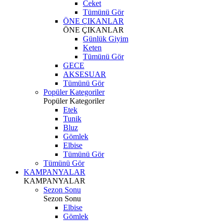
Ceket
Tümünü Gör
ÖNE ÇIKANLAR
ÖNE ÇIKANLAR
Günlük Giyim
Keten
Tümünü Gör
GECE
AKSESUAR
Tümünü Gör
Popüler Kategoriler
Popüler Kategoriler
Etek
Tunik
Bluz
Gömlek
Elbise
Tümünü Gör
Tümünü Gör
KAMPANYALAR
KAMPANYALAR
Sezon Sonu
Sezon Sonu
Elbise
Gömlek