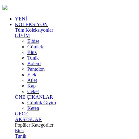
YENİ
KOLEKSİYON
Tüm Koleksiyonlar
GİYİM
Elbise
Gömlek
Bluz
Tunik
Bolero
Pantolon
Etek
Atlet
Kap
Ceket
ÖNE ÇIKANLAR
Günlük Giyim
Keten
GECE
AKSESUAR
Popüler Kategoriler
Etek
Tunik