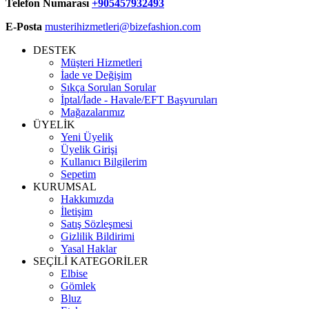
Telefon Numarası
+905457932493
E-Posta
musterihizmetleri@bizefashion.com
DESTEK
Müşteri Hizmetleri
İade ve Değişim
Sıkça Sorulan Sorular
İptal/İade - Havale/EFT Başvuruları
Mağazalarımız
ÜYELİK
Yeni Üyelik
Üyelik Girişi
Kullanıcı Bilgilerim
Sepetim
KURUMSAL
Hakkımızda
İletişim
Satış Sözleşmesi
Gizlilik Bildirimi
Yasal Haklar
SEÇİLİ KATEGORİLER
Elbise
Gömlek
Bluz