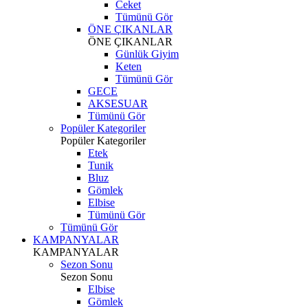
Ceket
Tümünü Gör
ÖNE ÇIKANLAR
ÖNE ÇIKANLAR
Günlük Giyim
Keten
Tümünü Gör
GECE
AKSESUAR
Tümünü Gör
Popüler Kategoriler
Popüler Kategoriler
Etek
Tunik
Bluz
Gömlek
Elbise
Tümünü Gör
Tümünü Gör
KAMPANYALAR
KAMPANYALAR
Sezon Sonu
Sezon Sonu
Elbise
Gömlek