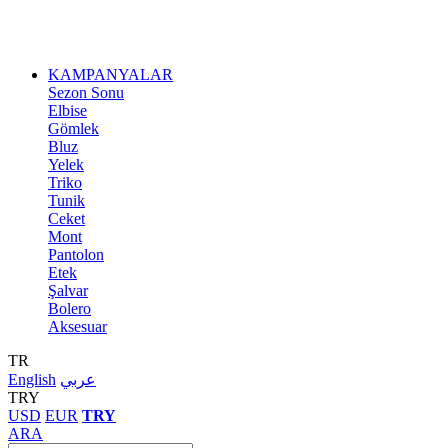
KAMPANYALAR
Sezon Sonu
Elbise
Gömlek
Bluz
Yelek
Triko
Tunik
Ceket
Mont
Pantolon
Etek
Şalvar
Bolero
Aksesuar
TR
English
عربي
TRY
USD
EUR
TRY
ARA