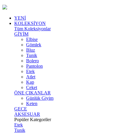
YENİ
KOLEKSİYON
Tüm Koleksiyonlar
GİYİM
Elbise
Gömlek
Bluz
Tunik
Bolero
Pantolon
Etek
Atlet
Kap
Ceket
ÖNE ÇIKANLAR
Günlük Giyim
Keten
GECE
AKSESUAR
Popüler Kategoriler
Etek
Tunik