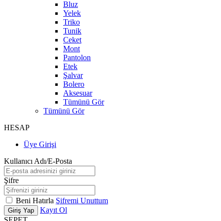
Bluz
Yelek
Triko
Tunik
Ceket
Mont
Pantolon
Etek
Şalvar
Bolero
Aksesuar
Tümünü Gör
Tümünü Gör
HESAP
Üye Girişi
Kullanıcı Adı/E-Posta
Şifre
Beni Hatırla
Şifremi Unuttum
Kayıt Ol
Giriş Yap
SEPET