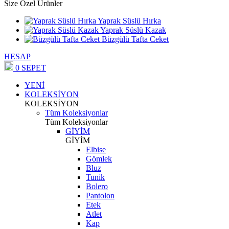
Size Özel Ürünler
Yaprak Süslü Hırka
Yaprak Süslü Kazak
Büzgülü Tafta Ceket
HESAP
0
SEPET
YENİ
KOLEKSİYON
KOLEKSİYON
Tüm Koleksiyonlar
Tüm Koleksiyonlar
GİYİM
GİYİM
Elbise
Gömlek
Bluz
Tunik
Bolero
Pantolon
Etek
Atlet
Kap