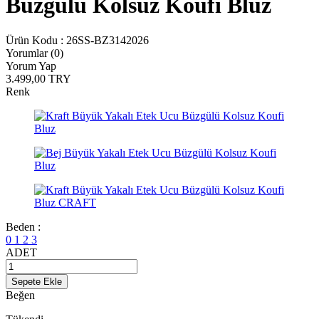
Büzgülü Kolsuz Koufi Bluz
Ürün Kodu :
26SS-BZ3142026
Yorumlar (0)
Yorum Yap
3.499,00
TRY
Renk
Beden :
0
1
2
3
ADET
Sepete Ekle
Beğen