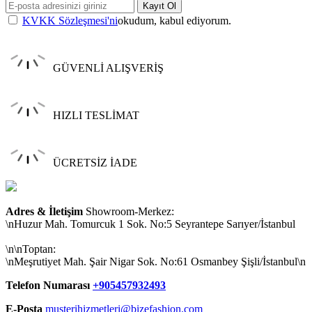
Kayıt Ol
KVKK Sözleşmesi'ni
okudum, kabul ediyorum.
GÜVENLİ ALIŞVERİŞ
HIZLI TESLİMAT
ÜCRETSİZ İADE
Adres & İletişim
Showroom-Merkez:
\nHuzur Mah. Tomurcuk 1 Sok. No:5 Seyrantepe Sarıyer/İstanbul
\n\nToptan:
\nMeşrutiyet Mah. Şair Nigar Sok. No:61 Osmanbey Şişli/İstanbul\n
Telefon Numarası
+905457932493
E-Posta
musterihizmetleri@bizefashion.com