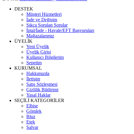
DESTEK
Müşteri Hizmetleri
İade ve Değişim
Sıkça Sorulan Sorular
İptal/İade - Havale/EFT Başvuruları
Mağazalarımız
ÜYELİK
Yeni Üyelik
Üyelik Girişi
Kullanıcı Bilgilerim
Sepetim
KURUMSAL
Hakkımızda
İletişim
Satış Sözleşmesi
Gizlilik Bildirimi
Yasal Haklar
SEÇİLİ KATEGORİLER
Elbise
Gömlek
Bluz
Etek
Şalvar