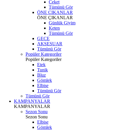
Ceket
Tümünü Gör
ÖNE ÇIKANLAR
ÖNE ÇIKANLAR
Günlük Giyim
Keten
Tümünü Gör
GECE
AKSESUAR
Tümünü Gör
Popüler Kategoriler
Popüler Kategoriler
Etek
Tunik
Bluz
Gömlek
Elbise
Tümünü Gör
Tümünü Gör
KAMPANYALAR
KAMPANYALAR
Sezon Sonu
Sezon Sonu
Elbise
Gömlek