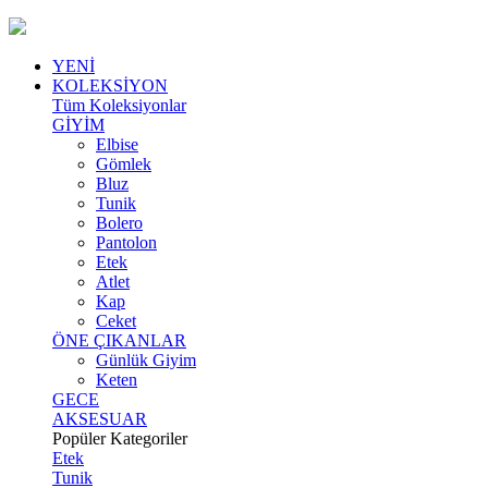
YENİ
KOLEKSİYON
Tüm Koleksiyonlar
GİYİM
Elbise
Gömlek
Bluz
Tunik
Bolero
Pantolon
Etek
Atlet
Kap
Ceket
ÖNE ÇIKANLAR
Günlük Giyim
Keten
GECE
AKSESUAR
Popüler Kategoriler
Etek
Tunik