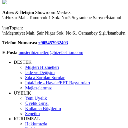
Adres & İletişim
Showroom-Merkez:
\nHuzur Mah. Tomurcuk 1 Sok. No:5 Seyrantepe Sarıyer/İstanbul
\n\nToptan:
\nMeşrutiyet Mah. Şair Nigar Sok. No:61 Osmanbey Şişli/İstanbul\n
Telefon Numarası
+905457932493
E-Posta
musterihizmetleri@bizefashion.com
DESTEK
Müşteri Hizmetleri
İade ve Değişim
Sıkça Sorulan Sorular
İptal/İade - Havale/EFT Başvuruları
Mağazalarımız
ÜYELİK
Yeni Üyelik
Üyelik Girişi
Kullanıcı Bilgilerim
Sepetim
KURUMSAL
Hakkımızda