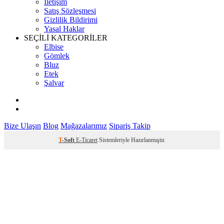
İletişim
Satış Sözleşmesi
Gizlilik Bildirimi
Yasal Haklar
SEÇİLİ KATEGORİLER
Elbise
Gömlek
Bluz
Etek
Şalvar
Bize Ulaşın
Blog
Mağazalarımız
Sipariş Takip
T
-Soft
E-Ticaret
Sistemleriyle Hazırlanmıştır.