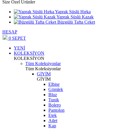
Size Özel Ürünler
Yaprak Süslü Hırka
Yaprak Süslü Kazak
Büzgülü Tafta Ceket
HESAP
0
SEPET
YENİ
KOLEKSİYON
KOLEKSİYON
Tüm Koleksiyonlar
Tüm Koleksiyonlar
GİYİM
GİYİM
Elbise
Gömlek
Bluz
Tunik
Bolero
Pantolon
Etek
Atlet
Kap