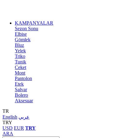
KAMPANYALAR
Sezon Sonu
Elbise
Gömlek
Bluz
Yelek
Triko
Tunik
Ceket
Mont
Pantolon
Etek
Şalvar
Bolero
Aksesuar
TR
English
عربي
TRY
USD
EUR
TRY
ARA