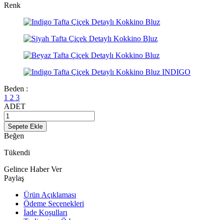
Renk
Beden :
1
2
3
ADET
Sepete Ekle
Beğen
Tükendi
Gelince Haber Ver
Paylaş
Ürün Açıklaması
Ödeme Seçenekleri
İade Koşulları