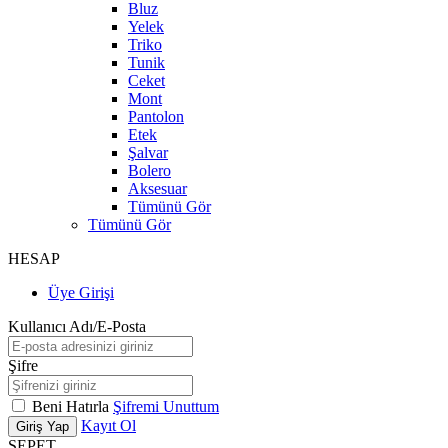
Bluz
Yelek
Triko
Tunik
Ceket
Mont
Pantolon
Etek
Şalvar
Bolero
Aksesuar
Tümünü Gör
Tümünü Gör
HESAP
Üye Girişi
Kullanıcı Adı/E-Posta
Şifre
Beni Hatırla
Şifremi Unuttum
Kayıt Ol
Giriş Yap
SEPET