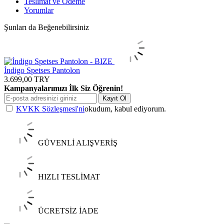
Teslimat ve Ödeme
Yorumlar
Şunları da Beğenebilirsiniz
İndigo Spetses Pantolon
3.699,00
TRY
Kampanyalarımızı İlk Siz Öğrenin!
Kayıt Ol
KVKK Sözleşmesi'ni
okudum, kabul ediyorum.
GÜVENLİ ALIŞVERİŞ
HIZLI TESLİMAT
ÜCRETSİZ İADE