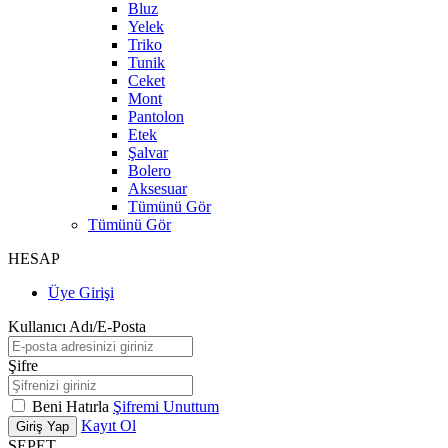
Bluz
Yelek
Triko
Tunik
Ceket
Mont
Pantolon
Etek
Şalvar
Bolero
Aksesuar
Tümünü Gör
Tümünü Gör
HESAP
Üye Girişi
Kullanıcı Adı/E-Posta
Şifre
Beni Hatırla
Şifremi Unuttum
Kayıt Ol
Giriş Yap
SEPET