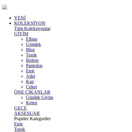
YENİ
KOLEKSİYON
Tüm Koleksiyonlar
GİYİM
Elbise
Gömlek
Bluz
Tunik
Bolero
Pantolon
Etek
Atlet
Kap
Ceket
ÖNE ÇIKANLAR
Günlük Giyim
Keten
GECE
AKSESUAR
Popüler Kategoriler
Etek
Tunik