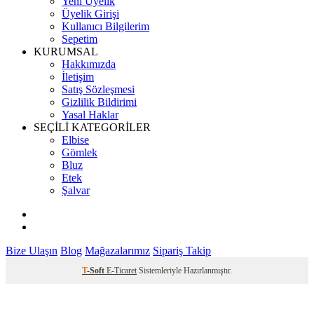
Yeni Üyelik
Üyelik Girişi
Kullanıcı Bilgilerim
Sepetim
KURUMSAL
Hakkımızda
İletişim
Satış Sözleşmesi
Gizlilik Bildirimi
Yasal Haklar
SEÇİLİ KATEGORİLER
Elbise
Gömlek
Bluz
Etek
Şalvar
Bize Ulaşın
Blog
Mağazalarımız
Sipariş Takip
T
-Soft
E-Ticaret
Sistemleriyle Hazırlanmıştır.