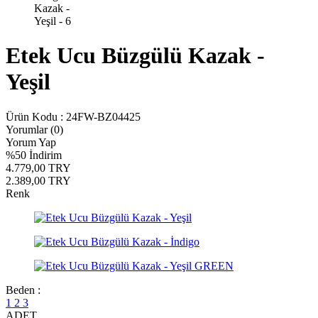
Etek Ucu Büzgülü Kazak -
Yeşil
Ürün Kodu :
24FW-BZ04425
Yorumlar (0)
Yorum Yap
%
50
İndirim
4.779,00
TRY
2.389,00
TRY
Renk
Beden :
1
2
3
ADET