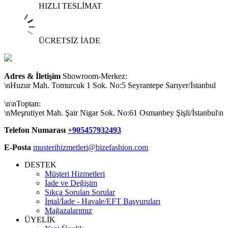
HIZLI TESLİMAT
ÜCRETSİZ İADE
Adres & İletişim
Showroom-Merkez:
\nHuzur Mah. Tomurcuk 1 Sok. No:5 Seyrantepe Sarıyer/İstanbul
\n\nToptan:
\nMeşrutiyet Mah. Şair Nigar Sok. No:61 Osmanbey Şişli/İstanbul\n
Telefon Numarası
+905457932493
E-Posta
musterihizmetleri@bizefashion.com
DESTEK
Müşteri Hizmetleri
İade ve Değişim
Sıkça Sorulan Sorular
İptal/İade - Havale/EFT Başvuruları
Mağazalarımız
ÜYELİK