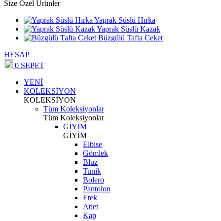
Size Özel Ürünler
Yaprak Süslü Hırka
Yaprak Süslü Kazak
Büzgülü Tafta Ceket
HESAP
0
SEPET
YENİ
KOLEKSİYON
KOLEKSİYON
Tüm Koleksiyonlar
Tüm Koleksiyonlar
GİYİM
GİYİM
Elbise
Gömlek
Bluz
Tunik
Bolero
Pantolon
Etek
Atlet
Kap