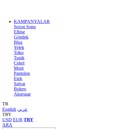
KAMPANYALAR
Sezon Sonu
Elbise
Gömlek
Bluz
Yelek
Triko
Tunik
Ceket
Mont
Pantolon
Etek
Şalvar
Bolero
Aksesuar
TR
English
عربي
TRY
USD
EUR
TRY
ARA