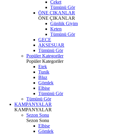
Ceket
Tümünü Gör
ÖNE ÇIKANLAR
ÖNE ÇIKANLAR
Günlük Giyim
Keten
Tümünü Gör
GECE
AKSESUAR
Tümünü Gör
Popüler Kategoriler
Popüler Kategoriler
Etek
Tunik
Bluz
Gömlek
Elbise
Tümünü Gör
Tümünü Gör
KAMPANYALAR
KAMPANYALAR
Sezon Sonu
Sezon Sonu
Elbise
Gömlek