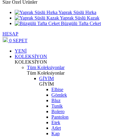
Size Özel Ürünler
Yaprak Süslü Hırka
Yaprak Süslü Kazak
Büzgülü Tafta Ceket
HESAP
0
SEPET
YENİ
KOLEKSİYON
KOLEKSİYON
Tüm Koleksiyonlar
Tüm Koleksiyonlar
GİYİM
GİYİM
Elbise
Gömlek
Bluz
Tunik
Bolero
Pantolon
Etek
Atlet
Kap