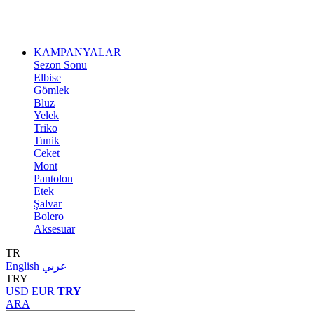
KAMPANYALAR
Sezon Sonu
Elbise
Gömlek
Bluz
Yelek
Triko
Tunik
Ceket
Mont
Pantolon
Etek
Şalvar
Bolero
Aksesuar
TR
English
عربي
TRY
USD
EUR
TRY
ARA