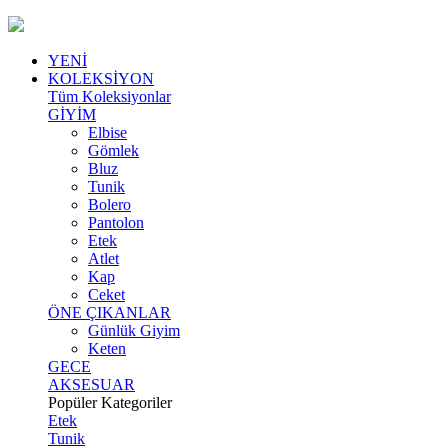
YENİ
KOLEKSİYON
Tüm Koleksiyonlar
GİYİM
Elbise
Gömlek
Bluz
Tunik
Bolero
Pantolon
Etek
Atlet
Kap
Ceket
ÖNE ÇIKANLAR
Günlük Giyim
Keten
GECE
AKSESUAR
Popüler Kategoriler
Etek
Tunik