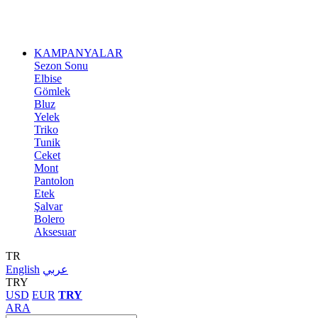
KAMPANYALAR
Sezon Sonu
Elbise
Gömlek
Bluz
Yelek
Triko
Tunik
Ceket
Mont
Pantolon
Etek
Şalvar
Bolero
Aksesuar
TR
English
عربي
TRY
USD
EUR
TRY
ARA