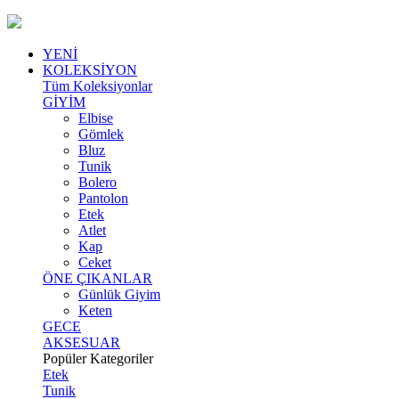
YENİ
KOLEKSİYON
Tüm Koleksiyonlar
GİYİM
Elbise
Gömlek
Bluz
Tunik
Bolero
Pantolon
Etek
Atlet
Kap
Ceket
ÖNE ÇIKANLAR
Günlük Giyim
Keten
GECE
AKSESUAR
Popüler Kategoriler
Etek
Tunik