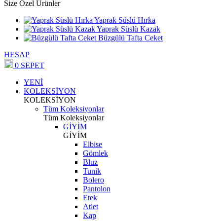
Size Özel Ürünler
Yaprak Süslü Hırka
Yaprak Süslü Kazak
Büzgülü Tafta Ceket
HESAP
0
SEPET
YENİ
KOLEKSİYON
KOLEKSİYON
Tüm Koleksiyonlar
Tüm Koleksiyonlar
GİYİM
GİYİM
Elbise
Gömlek
Bluz
Tunik
Bolero
Pantolon
Etek
Atlet
Kap