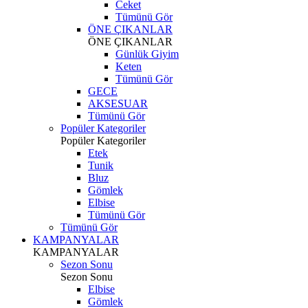
Ceket
Tümünü Gör
ÖNE ÇIKANLAR
ÖNE ÇIKANLAR
Günlük Giyim
Keten
Tümünü Gör
GECE
AKSESUAR
Tümünü Gör
Popüler Kategoriler
Popüler Kategoriler
Etek
Tunik
Bluz
Gömlek
Elbise
Tümünü Gör
Tümünü Gör
KAMPANYALAR
KAMPANYALAR
Sezon Sonu
Sezon Sonu
Elbise
Gömlek