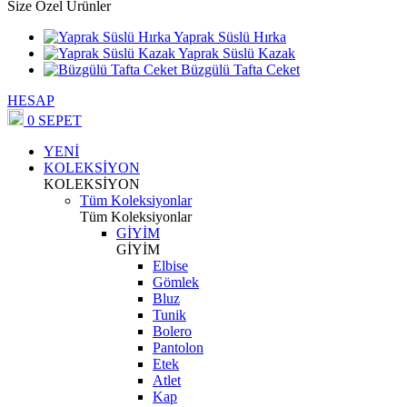
Size Özel Ürünler
Yaprak Süslü Hırka
Yaprak Süslü Kazak
Büzgülü Tafta Ceket
HESAP
0
SEPET
YENİ
KOLEKSİYON
KOLEKSİYON
Tüm Koleksiyonlar
Tüm Koleksiyonlar
GİYİM
GİYİM
Elbise
Gömlek
Bluz
Tunik
Bolero
Pantolon
Etek
Atlet
Kap