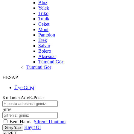
Bluz
Yelek
Triko
Tunik
Ceket
Mont
Pantolon
Etek
Şalvar
Bolero
Aksesuar
Tümünü Gör
Tümünü Gör
HESAP
Üye Girişi
Kullanıcı Adı/E-Posta
Şifre
Beni Hatırla
Şifremi Unuttum
Kayıt Ol
Giriş Yap
SEPET