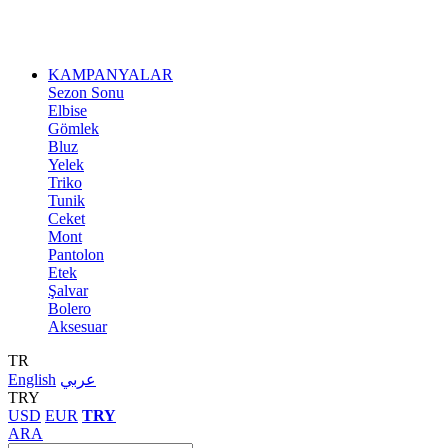
KAMPANYALAR
Sezon Sonu
Elbise
Gömlek
Bluz
Yelek
Triko
Tunik
Ceket
Mont
Pantolon
Etek
Şalvar
Bolero
Aksesuar
TR
English
عربي
TRY
USD
EUR
TRY
ARA