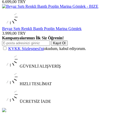
6.699,00
TRY
Beyaz Sırtı Renkli Bantlı Poplin Marina Gömlek
3.999,00
TRY
Kampanyalarımızı İlk Siz Öğrenin!
Kayıt Ol
KVKK Sözleşmesi'ni
okudum, kabul ediyorum.
GÜVENLİ ALIŞVERİŞ
HIZLI TESLİMAT
ÜCRETSİZ İADE