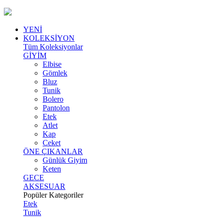
YENİ
KOLEKSİYON
Tüm Koleksiyonlar
GİYİM
Elbise
Gömlek
Bluz
Tunik
Bolero
Pantolon
Etek
Atlet
Kap
Ceket
ÖNE ÇIKANLAR
Günlük Giyim
Keten
GECE
AKSESUAR
Popüler Kategoriler
Etek
Tunik