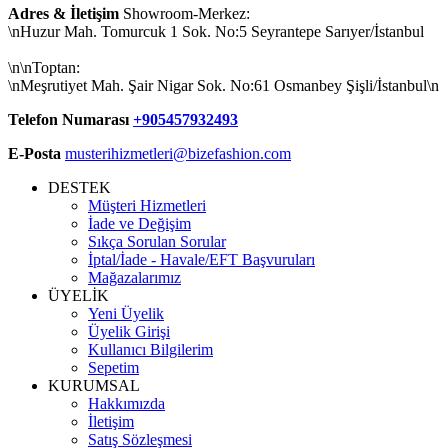
Adres & İletişim
Showroom-Merkez:
\nHuzur Mah. Tomurcuk 1 Sok. No:5 Seyrantepe Sarıyer/İstanbul
\n\nToptan:
\nMeşrutiyet Mah. Şair Nigar Sok. No:61 Osmanbey Şişli/İstanbul\n
Telefon Numarası
+905457932493
E-Posta
musterihizmetleri@bizefashion.com
DESTEK
Müşteri Hizmetleri
İade ve Değişim
Sıkça Sorulan Sorular
İptal/İade - Havale/EFT Başvuruları
Mağazalarımız
ÜYELİK
Yeni Üyelik
Üyelik Girişi
Kullanıcı Bilgilerim
Sepetim
KURUMSAL
Hakkımızda
İletişim
Satış Sözleşmesi