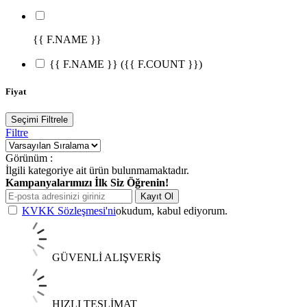
{{ F.NAME }}
{{ F.NAME }}
({{ F.COUNT }})
Fiyat
Seçimi Filtrele
Filtre
Görünüm :
İlgili kategoriye ait ürün bulunmamaktadır.
Kampanyalarımızı İlk Siz Öğrenin!
Kayıt Ol
KVKK Sözleşmesi'ni
okudum, kabul ediyorum.
GÜVENLİ ALIŞVERİŞ
HIZLI TESLİMAT