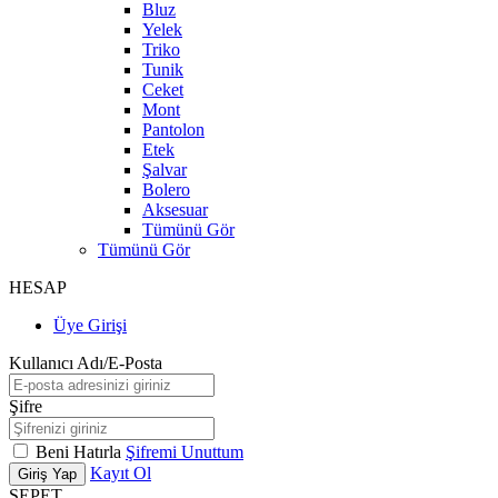
Bluz
Yelek
Triko
Tunik
Ceket
Mont
Pantolon
Etek
Şalvar
Bolero
Aksesuar
Tümünü Gör
Tümünü Gör
HESAP
Üye Girişi
Kullanıcı Adı/E-Posta
Şifre
Beni Hatırla
Şifremi Unuttum
Kayıt Ol
Giriş Yap
SEPET