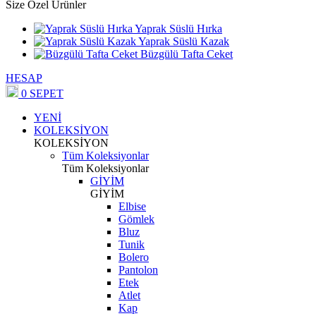
Size Özel Ürünler
Yaprak Süslü Hırka
Yaprak Süslü Kazak
Büzgülü Tafta Ceket
HESAP
0
SEPET
YENİ
KOLEKSİYON
KOLEKSİYON
Tüm Koleksiyonlar
Tüm Koleksiyonlar
GİYİM
GİYİM
Elbise
Gömlek
Bluz
Tunik
Bolero
Pantolon
Etek
Atlet
Kap