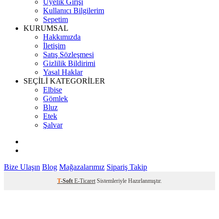
Üyelik Girişi
Kullanıcı Bilgilerim
Sepetim
KURUMSAL
Hakkımızda
İletişim
Satış Sözleşmesi
Gizlilik Bildirimi
Yasal Haklar
SEÇİLİ KATEGORİLER
Elbise
Gömlek
Bluz
Etek
Şalvar
Bize Ulaşın
Blog
Mağazalarımız
Sipariş Takip
T
-Soft
E-Ticaret
Sistemleriyle Hazırlanmıştır.