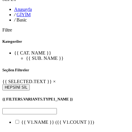
Anasayfa
/
GİYİM
/
Basic
Filtre
Kategoriler
{{ CAT. NAME }}
{{ SUB. NAME }}
Seçilen Filtreler
{{ SELECTED.TEXT }} ×
HEPSİNİ SİL
{{ FILTERS.VARIANTS.TYPE1_NAME }}
{{ V1.NAME }}
({{ V1.COUNT }})