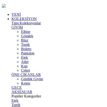
YENİ
KOLEKSİYON
Tüm Koleksiyonlar
GİYİM
Elbise
Gömlek
Bluz
Tunik
Bolero
Pantolon
Etek
Atlet
Kap
Ceket
ÖNE ÇIKANLAR
Günlük Giyim
Keten
GECE
AKSESUAR
Popüler Kategoriler
Etek
Tunik