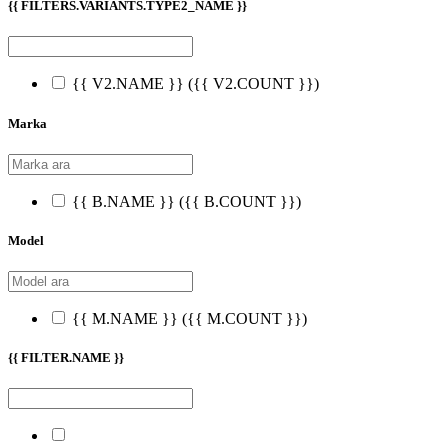
{{ FILTERS.VARIANTS.TYPE2_NAME }}
{{ V2.NAME }}
({{ V2.COUNT }})
Marka
{{ B.NAME }}
({{ B.COUNT }})
Model
{{ M.NAME }}
({{ M.COUNT }})
{{ FILTER.NAME }}