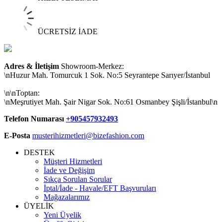
ÜCRETSİZ İADE
Adres & İletişim
Showroom-Merkez:
\nHuzur Mah. Tomurcuk 1 Sok. No:5 Seyrantepe Sarıyer/İstanbul
\n\nToptan:
\nMeşrutiyet Mah. Şair Nigar Sok. No:61 Osmanbey Şişli/İstanbul\n
Telefon Numarası
+905457932493
E-Posta
musterihizmetleri@bizefashion.com
DESTEK
Müşteri Hizmetleri
İade ve Değişim
Sıkça Sorulan Sorular
İptal/İade - Havale/EFT Başvuruları
Mağazalarımız
ÜYELİK
Yeni Üyelik