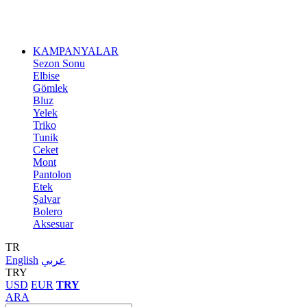
KAMPANYALAR
Sezon Sonu
Elbise
Gömlek
Bluz
Yelek
Triko
Tunik
Ceket
Mont
Pantolon
Etek
Şalvar
Bolero
Aksesuar
TR
English
عربي
TRY
USD
EUR
TRY
ARA