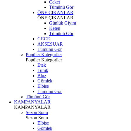
Ceket
Tümünü Gör
ÖNE ÇIKANLAR
ÖNE ÇIKANLAR
Günlük Giyim
Keten
Tümünü Gör
GECE
AKSESUAR
Tümünü Gör
Popüler Kategoriler
Popüler Kategoriler
Etek
Tunik
Bluz
Gömlek
Elbise
Tümünü Gör
Tümünü Gör
KAMPANYALAR
KAMPANYALAR
Sezon Sonu
Sezon Sonu
Elbise
Gömlek