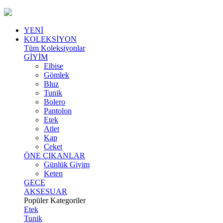
YENİ
KOLEKSİYON
Tüm Koleksiyonlar
GİYİM
Elbise
Gömlek
Bluz
Tunik
Bolero
Pantolon
Etek
Atlet
Kap
Ceket
ÖNE ÇIKANLAR
Günlük Giyim
Keten
GECE
AKSESUAR
Popüler Kategoriler
Etek
Tunik