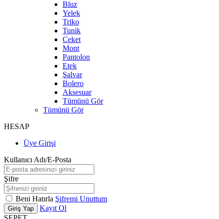
Bluz
Yelek
Triko
Tunik
Ceket
Mont
Pantolon
Etek
Şalvar
Bolero
Aksesuar
Tümünü Gör
Tümünü Gör
HESAP
Üye Girişi
Kullanıcı Adı/E-Posta
Şifre
Beni Hatırla
Şifremi Unuttum
Kayıt Ol
Giriş Yap
SEPET