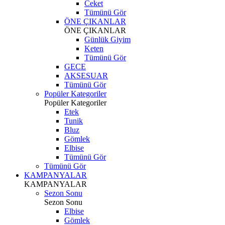
Ceket
Tümünü Gör
ÖNE ÇIKANLAR
ÖNE ÇIKANLAR
Günlük Giyim
Keten
Tümünü Gör
GECE
AKSESUAR
Tümünü Gör
Popüler Kategoriler
Popüler Kategoriler
Etek
Tunik
Bluz
Gömlek
Elbise
Tümünü Gör
Tümünü Gör
KAMPANYALAR
KAMPANYALAR
Sezon Sonu
Sezon Sonu
Elbise
Gömlek