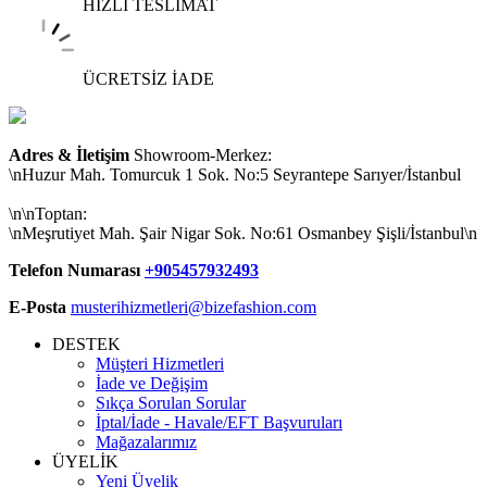
HIZLI TESLİMAT
ÜCRETSİZ İADE
Adres & İletişim
Showroom-Merkez:
\nHuzur Mah. Tomurcuk 1 Sok. No:5 Seyrantepe Sarıyer/İstanbul
\n\nToptan:
\nMeşrutiyet Mah. Şair Nigar Sok. No:61 Osmanbey Şişli/İstanbul\n
Telefon Numarası
+905457932493
E-Posta
musterihizmetleri@bizefashion.com
DESTEK
Müşteri Hizmetleri
İade ve Değişim
Sıkça Sorulan Sorular
İptal/İade - Havale/EFT Başvuruları
Mağazalarımız
ÜYELİK
Yeni Üyelik