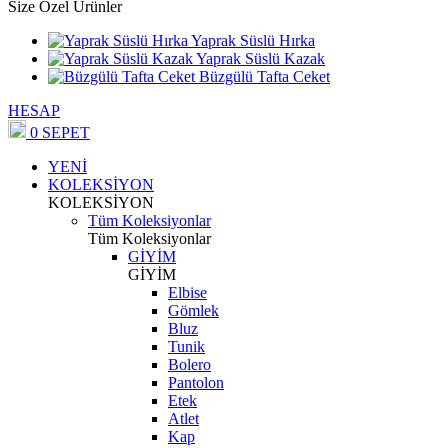
Size Özel Ürünler
Yaprak Süslü Hırka
Yaprak Süslü Kazak
Büzgülü Tafta Ceket
HESAP
0
SEPET
YENİ
KOLEKSİYON
KOLEKSİYON
Tüm Koleksiyonlar
Tüm Koleksiyonlar
GİYİM
GİYİM
Elbise
Gömlek
Bluz
Tunik
Bolero
Pantolon
Etek
Atlet
Kap