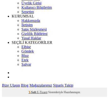
Üyelik Girişi
Kullanıcı Bilgilerim
Sepetim
KURUMSAL
Hakkımızda
İletişim
Satış Sözleşmesi
Gizlilik Bildirimi
Yasal Haklar
SEÇİLİ KATEGORİLER
Elbise
Gömlek
Bluz
Etek
Şalvar
Bize Ulaşın
Blog
Mağazalarımız
Sipariş Takip
T
-Soft
E-Ticaret
Sistemleriyle Hazırlanmıştır.