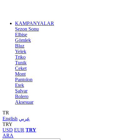
KAMPANYALAR
Sezon Sonu
Elbise
Gömlek
Bluz
Yelek
Triko
Tunik
Ceket
Mont
Pantolon
Etek
Şalvar
Bolero
Aksesuar
TR
English
عربي
TRY
USD
EUR
TRY
ARA