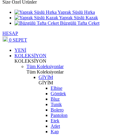
Size Özel Ürünler
Yaprak Süslü Hırka
Yaprak Süslü Kazak
Büzgülü Tafta Ceket
HESAP
0
SEPET
YENİ
KOLEKSİYON
KOLEKSİYON
Tüm Koleksiyonlar
Tüm Koleksiyonlar
GİYİM
GİYİM
Elbise
Gömlek
Bluz
Tunik
Bolero
Pantolon
Etek
Atlet
Kap