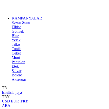
KAMPANYALAR
Sezon Sonu
Elbise
Gömlek
Bluz
Yelek
Triko
Tunik
Ceket
Mont
Pantolon
Etek
Şalvar
Bolero
Aksesuar
TR
English
عربي
TRY
USD
EUR
TRY
ARA