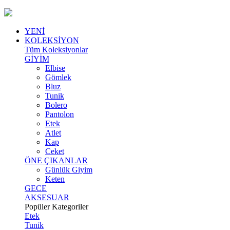
YENİ
KOLEKSİYON
Tüm Koleksiyonlar
GİYİM
Elbise
Gömlek
Bluz
Tunik
Bolero
Pantolon
Etek
Atlet
Kap
Ceket
ÖNE ÇIKANLAR
Günlük Giyim
Keten
GECE
AKSESUAR
Popüler Kategoriler
Etek
Tunik