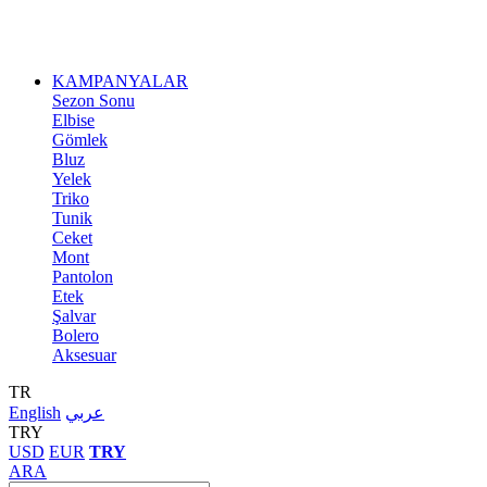
KAMPANYALAR
Sezon Sonu
Elbise
Gömlek
Bluz
Yelek
Triko
Tunik
Ceket
Mont
Pantolon
Etek
Şalvar
Bolero
Aksesuar
TR
English
عربي
TRY
USD
EUR
TRY
ARA