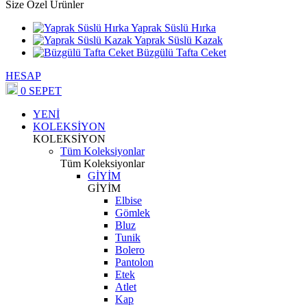
Size Özel Ürünler
Yaprak Süslü Hırka
Yaprak Süslü Kazak
Büzgülü Tafta Ceket
HESAP
0
SEPET
YENİ
KOLEKSİYON
KOLEKSİYON
Tüm Koleksiyonlar
Tüm Koleksiyonlar
GİYİM
GİYİM
Elbise
Gömlek
Bluz
Tunik
Bolero
Pantolon
Etek
Atlet
Kap