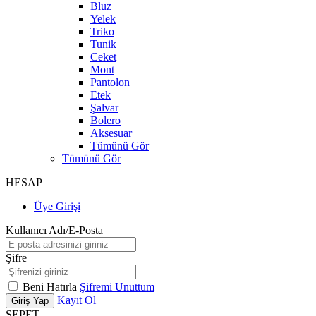
Bluz
Yelek
Triko
Tunik
Ceket
Mont
Pantolon
Etek
Şalvar
Bolero
Aksesuar
Tümünü Gör
Tümünü Gör
HESAP
Üye Girişi
Kullanıcı Adı/E-Posta
Şifre
Beni Hatırla
Şifremi Unuttum
Kayıt Ol
Giriş Yap
SEPET