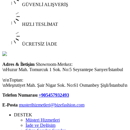
GÜVENLİ ALIŞVERİŞ
HIZLI TESLİMAT
ÜCRETSİZ İADE
Adres & İletişim
Showroom-Merkez:
\nHuzur Mah. Tomurcuk 1 Sok. No:5 Seyrantepe Sarıyer/İstanbul
\n\nToptan:
\nMeşrutiyet Mah. Şair Nigar Sok. No:61 Osmanbey Şişli/İstanbul\n
Telefon Numarası
+905457932493
E-Posta
musterihizmetleri@bizefashion.com
DESTEK
Müşteri Hizmetleri
İade ve Değişim