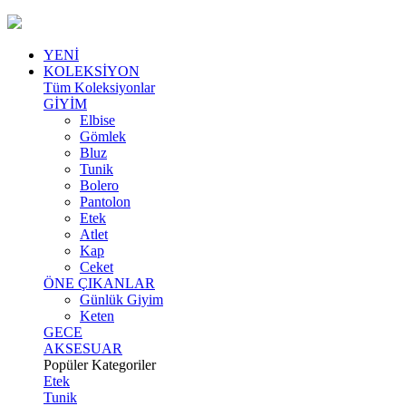
YENİ
KOLEKSİYON
Tüm Koleksiyonlar
GİYİM
Elbise
Gömlek
Bluz
Tunik
Bolero
Pantolon
Etek
Atlet
Kap
Ceket
ÖNE ÇIKANLAR
Günlük Giyim
Keten
GECE
AKSESUAR
Popüler Kategoriler
Etek
Tunik