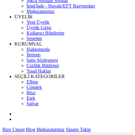
Sıkça Sorulan Sorular
İptal/İade - Havale/EFT Başvuruları
Mağazalarımız
ÜYELİK
Yeni Üyelik
Üyelik Girişi
Kullanıcı Bilgilerim
Sepetim
KURUMSAL
Hakkımızda
İletişim
Satış Sözleşmesi
Gizlilik Bildirimi
Yasal Haklar
SEÇİLİ KATEGORİLER
Elbise
Gömlek
Bluz
Etek
Şalvar
Bize Ulaşın
Blog
Mağazalarımız
Sipariş Takip