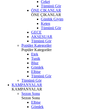
Ceket
Tümünü Gör
ÖNE ÇIKANLAR
ÖNE ÇIKANLAR
Günlük Giyim
Keten
Tümünü Gör
GECE
AKSESUAR
Tümünü Gör
Popüler Kategoriler
Popüler Kategoriler
Etek
Tunik
Bluz
Gömlek
Elbise
Tümünü Gör
Tümünü Gör
KAMPANYALAR
KAMPANYALAR
Sezon Sonu
Sezon Sonu
Elbise
Gömlek