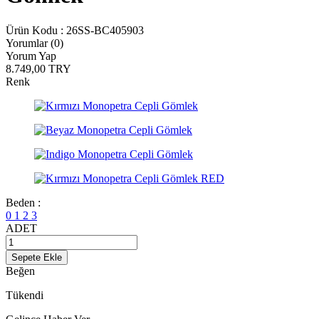
Ürün Kodu :
26SS-BC405903
Yorumlar (0)
Yorum Yap
8.749,00
TRY
Renk
Beden :
0
1
2
3
ADET
Sepete Ekle
Beğen
Tükendi