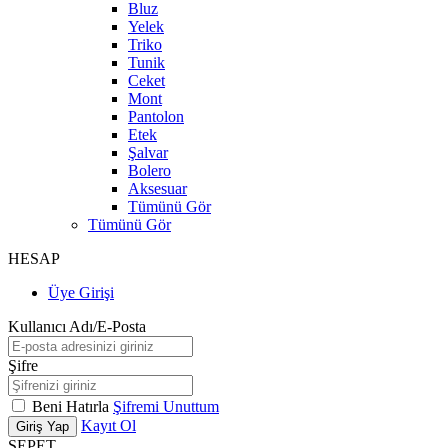
Bluz
Yelek
Triko
Tunik
Ceket
Mont
Pantolon
Etek
Şalvar
Bolero
Aksesuar
Tümünü Gör
Tümünü Gör
HESAP
Üye Girişi
Kullanıcı Adı/E-Posta
Şifre
Beni Hatırla
Şifremi Unuttum
Kayıt Ol
Giriş Yap
SEPET