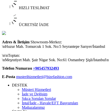
HIZLI TESLİMAT
ÜCRETSİZ İADE
Adres & İletişim
Showroom-Merkez:
\nHuzur Mah. Tomurcuk 1 Sok. No:5 Seyrantepe Sarıyer/İstanbul
\n\nToptan:
\nMeşrutiyet Mah. Şair Nigar Sok. No:61 Osmanbey Şişli/İstanbul\n
Telefon Numarası
+905457932493
E-Posta
musterihizmetleri@bizefashion.com
DESTEK
Müşteri Hizmetleri
İade ve Değişim
Sıkça Sorulan Sorular
İptal/İade - Havale/EFT Başvuruları
Mağazalarımız