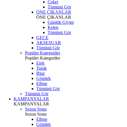
Ceket
Tümünü Gör
ÖNE ÇIKANLAR
ÖNE ÇIKANLAR
Günlük Giyim
Keten
Tümünü Gör
GECE
AKSESUAR
Tümünü Gör
Popüler Kategoriler
Popüler Kategoriler
Etek
Tunik
Bluz
Gömlek
Elbise
Tümünü Gör
Tümünü Gör
KAMPANYALAR
KAMPANYALAR
Sezon Sonu
Sezon Sonu
Elbise
Gömlek