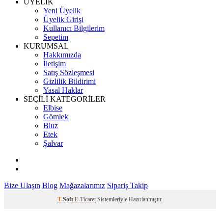
ÜYELİK
Yeni Üyelik
Üyelik Girişi
Kullanıcı Bilgilerim
Sepetim
KURUMSAL
Hakkımızda
İletişim
Satış Sözleşmesi
Gizlilik Bildirimi
Yasal Haklar
SEÇİLİ KATEGORİLER
Elbise
Gömlek
Bluz
Etek
Şalvar
Bize Ulaşın
Blog
Mağazalarımız
Sipariş Takip
T
-Soft
E-Ticaret
Sistemleriyle Hazırlanmıştır.