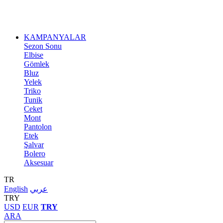
KAMPANYALAR
Sezon Sonu
Elbise
Gömlek
Bluz
Yelek
Triko
Tunik
Ceket
Mont
Pantolon
Etek
Şalvar
Bolero
Aksesuar
TR
English
عربي
TRY
USD
EUR
TRY
ARA