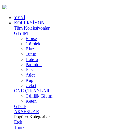
YENİ
KOLEKSİYON
Tüm Koleksiyonlar
GİYİM
Elbise
Gömlek
Bluz
Tunik
Bolero
Pantolon
Etek
Atlet
Kap
Ceket
ÖNE ÇIKANLAR
Günlük Giyim
Keten
GECE
AKSESUAR
Popüler Kategoriler
Etek
Tunik