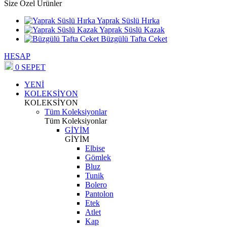
Size Özel Ürünler
Yaprak Süslü Hırka
Yaprak Süslü Kazak
Büzgülü Tafta Ceket
HESAP
0
SEPET
YENİ
KOLEKSİYON
KOLEKSİYON
Tüm Koleksiyonlar
Tüm Koleksiyonlar
GİYİM
GİYİM
Elbise
Gömlek
Bluz
Tunik
Bolero
Pantolon
Etek
Atlet
Kap