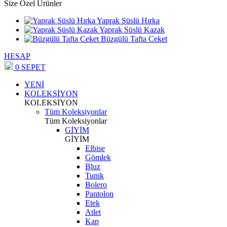
Size Özel Ürünler
Yaprak Süslü Hırka
Yaprak Süslü Kazak
Büzgülü Tafta Ceket
HESAP
0
SEPET
YENİ
KOLEKSİYON
KOLEKSİYON
Tüm Koleksiyonlar
Tüm Koleksiyonlar
GİYİM
GİYİM
Elbise
Gömlek
Bluz
Tunik
Bolero
Pantolon
Etek
Atlet
Kap