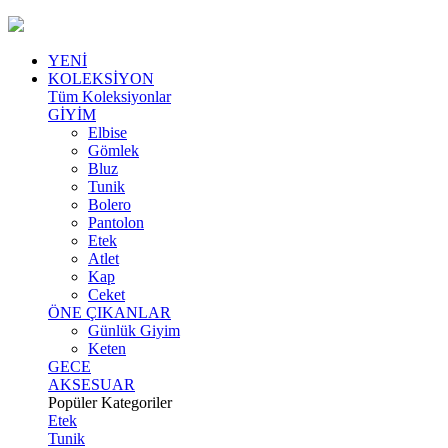
YENİ
KOLEKSİYON
Tüm Koleksiyonlar
GİYİM
Elbise
Gömlek
Bluz
Tunik
Bolero
Pantolon
Etek
Atlet
Kap
Ceket
ÖNE ÇIKANLAR
Günlük Giyim
Keten
GECE
AKSESUAR
Popüler Kategoriler
Etek
Tunik