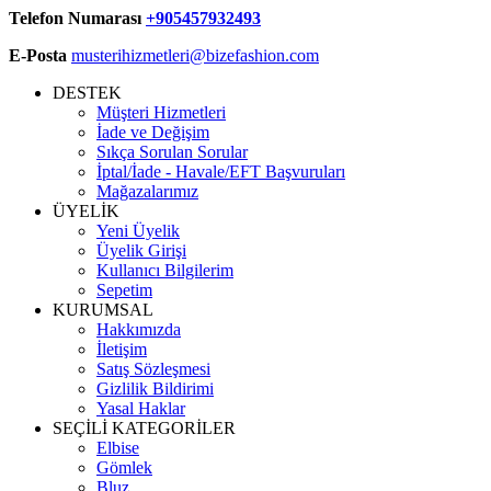
Telefon Numarası
+905457932493
E-Posta
musterihizmetleri@bizefashion.com
DESTEK
Müşteri Hizmetleri
İade ve Değişim
Sıkça Sorulan Sorular
İptal/İade - Havale/EFT Başvuruları
Mağazalarımız
ÜYELİK
Yeni Üyelik
Üyelik Girişi
Kullanıcı Bilgilerim
Sepetim
KURUMSAL
Hakkımızda
İletişim
Satış Sözleşmesi
Gizlilik Bildirimi
Yasal Haklar
SEÇİLİ KATEGORİLER
Elbise
Gömlek
Bluz