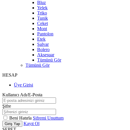
Bluz
Yelek
Triko
Tunik
Ceket
Mont
Pantolon
Etek
Şalvar
Bolero
Aksesuar
Tümünü Gör
Tümünü Gör
HESAP
Üye Girişi
Kullanıcı Adı/E-Posta
Şifre
Beni Hatırla
Şifremi Unuttum
Kayıt Ol
Giriş Yap
SEPET