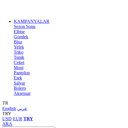
KAMPANYALAR
Sezon Sonu
Elbise
Gömlek
Bluz
Yelek
Triko
Tunik
Ceket
Mont
Pantolon
Etek
Şalvar
Bolero
Aksesuar
TR
English
عربي
TRY
USD
EUR
TRY
ARA