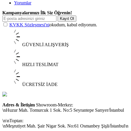
Yorumlar
Kampanyalarımızı İlk Siz Öğrenin!
Kayıt Ol
KVKK Sözleşmesi'ni
okudum, kabul ediyorum.
GÜVENLİ ALIŞVERİŞ
HIZLI TESLİMAT
ÜCRETSİZ İADE
Adres & İletişim
Showroom-Merkez:
\nHuzur Mah. Tomurcuk 1 Sok. No:5 Seyrantepe Sarıyer/İstanbul
\n\nToptan:
\nMeşrutiyet Mah. Şair Nigar Sok. No:61 Osmanbey Şişli/İstanbul\n