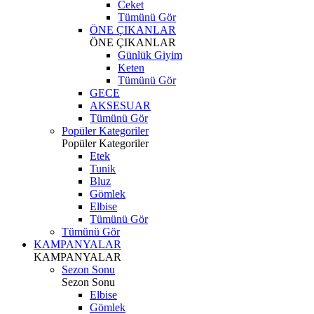
Ceket
Tümünü Gör
ÖNE ÇIKANLAR
ÖNE ÇIKANLAR
Günlük Giyim
Keten
Tümünü Gör
GECE
AKSESUAR
Tümünü Gör
Popüler Kategoriler
Popüler Kategoriler
Etek
Tunik
Bluz
Gömlek
Elbise
Tümünü Gör
Tümünü Gör
KAMPANYALAR
KAMPANYALAR
Sezon Sonu
Sezon Sonu
Elbise
Gömlek