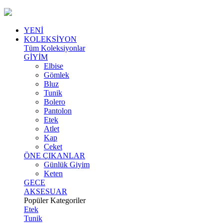
YENİ
KOLEKSİYON
Tüm Koleksiyonlar
GİYİM
Elbise
Gömlek
Bluz
Tunik
Bolero
Pantolon
Etek
Atlet
Kap
Ceket
ÖNE ÇIKANLAR
Günlük Giyim
Keten
GECE
AKSESUAR
Popüler Kategoriler
Etek
Tunik