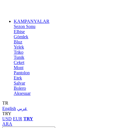
KAMPANYALAR
Sezon Sonu
Elbise
Gömlek
Bluz
Yelek
Triko
Tunik
Ceket
Mont
Pantolon
Etek
Şalvar
Bolero
Aksesuar
TR
English
عربي
TRY
USD
EUR
TRY
ARA