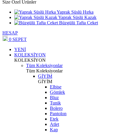
Size Özel Ürünler
Yaprak Süslü Hırka
Yaprak Süslü Kazak
Büzgülü Tafta Ceket
HESAP
0
SEPET
YENİ
KOLEKSİYON
KOLEKSİYON
Tüm Koleksiyonlar
Tüm Koleksiyonlar
GİYİM
GİYİM
Elbise
Gömlek
Bluz
Tunik
Bolero
Pantolon
Etek
Atlet
Kap