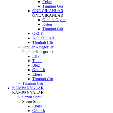
Ceket
Tümünü Gör
ÖNE ÇIKANLAR
ÖNE ÇIKANLAR
Günlük Giyim
Keten
Tümünü Gör
GECE
AKSESUAR
Tümünü Gör
Popüler Kategoriler
Popüler Kategoriler
Etek
Tunik
Bluz
Gömlek
Elbise
Tümünü Gör
Tümünü Gör
KAMPANYALAR
KAMPANYALAR
Sezon Sonu
Sezon Sonu
Elbise
Gömlek