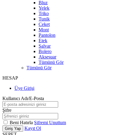
Bluz
Yelek
Triko
Tunik
Ceket
Mont
Pantolon
Etek
Şalvar
Bolero
Aksesuar
Tümünü Gör
Tümünü Gör
HESAP
Üye Girişi
Kullanıcı Adı/E-Posta
Şifre
Beni Hatırla
Şifremi Unuttum
Kayıt Ol
Giriş Yap
SEPET