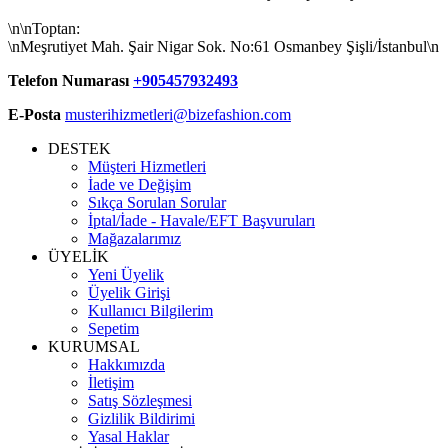
\n\nToptan:
\nMeşrutiyet Mah. Şair Nigar Sok. No:61 Osmanbey Şişli/İstanbul\n
Telefon Numarası
+905457932493
E-Posta
musterihizmetleri@bizefashion.com
DESTEK
Müşteri Hizmetleri
İade ve Değişim
Sıkça Sorulan Sorular
İptal/İade - Havale/EFT Başvuruları
Mağazalarımız
ÜYELİK
Yeni Üyelik
Üyelik Girişi
Kullanıcı Bilgilerim
Sepetim
KURUMSAL
Hakkımızda
İletişim
Satış Sözleşmesi
Gizlilik Bildirimi
Yasal Haklar