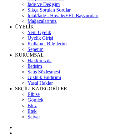
İade ve Değişim
Sıkça Sorulan Sorular
İptal/İade - Havale/EFT Başvuruları
Mağazalarımız
ÜYELİK
Yeni Üyelik
Üyelik Girişi
Kullanıcı Bilgilerim
Sepetim
KURUMSAL
Hakkımızda
İletişim
Satış Sözleşmesi
Gizlilik Bildirimi
Yasal Haklar
SEÇİLİ KATEGORİLER
Elbise
Gömlek
Bluz
Etek
Şalvar