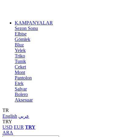
KAMPANYALAR
Sezon Sonu
Elbise
Gömlek
Bluz
Yelek
Triko
Tunik
Ceket
Mont
Pantolon
Etek
Şalvar
Bolero
Aksesuar
TR
English
عربي
TRY
USD
EUR
TRY
ARA