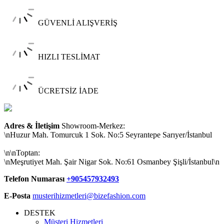
GÜVENLİ ALIŞVERİŞ
HIZLI TESLİMAT
ÜCRETSİZ İADE
Adres & İletişim
Showroom-Merkez:
\nHuzur Mah. Tomurcuk 1 Sok. No:5 Seyrantepe Sarıyer/İstanbul
\n\nToptan:
\nMeşrutiyet Mah. Şair Nigar Sok. No:61 Osmanbey Şişli/İstanbul\n
Telefon Numarası
+905457932493
E-Posta
musterihizmetleri@bizefashion.com
DESTEK
Müşteri Hizmetleri