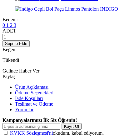
Beden :
0
1
2
3
ADET
Sepete Ekle
Beğen
Tükendi
Gelince Haber Ver
Paylaş
Ürün Açıklaması
Ödeme Seçenekleri
İade Koşulları
Teslimat ve Ödeme
Yorumlar
Kampanyalarımızı İlk Siz Öğrenin!
Kayıt Ol
KVKK Sözleşmesi'ni
okudum, kabul ediyorum.