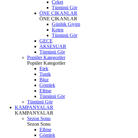
Ceket
Tümünü Gör
ÖNE ÇIKANLAR
ÖNE ÇIKANLAR
Günlük Giyim
Keten
Tümünü Gör
GECE
AKSESUAR
Tümünü Gör
Popüler Kategoriler
Popüler Kategoriler
Etek
Tunik
Bluz
Gömlek
Elbise
Tümünü Gör
Tümünü Gör
KAMPANYALAR
KAMPANYALAR
Sezon Sonu
Sezon Sonu
Elbise
Gömlek