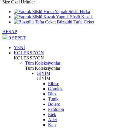
Size Özel Ürünler
Yaprak Süslü Hırka
Yaprak Süslü Kazak
Büzgülü Tafta Ceket
HESAP
0
SEPET
YENİ
KOLEKSİYON
KOLEKSİYON
Tüm Koleksiyonlar
Tüm Koleksiyonlar
GİYİM
GİYİM
Elbise
Gömlek
Bluz
Tunik
Bolero
Pantolon
Etek
Atlet
Kap