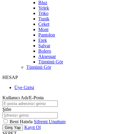
Bluz
Yelek
Triko
Tunik
Ceket
Mont
Pantolon
Etek
Şalvar
Bolero
Aksesuar
Tümünü Gör
Tümünü Gör
HESAP
Üye Girişi
Kullanıcı Adı/E-Posta
Şifre
Beni Hatırla
Şifremi Unuttum
Kayıt Ol
Giriş Yap
SEPET