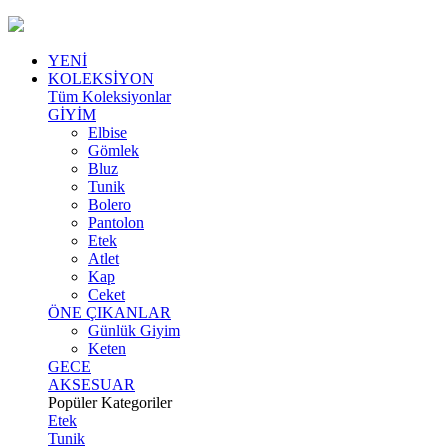
YENİ
KOLEKSİYON
Tüm Koleksiyonlar
GİYİM
Elbise
Gömlek
Bluz
Tunik
Bolero
Pantolon
Etek
Atlet
Kap
Ceket
ÖNE ÇIKANLAR
Günlük Giyim
Keten
GECE
AKSESUAR
Popüler Kategoriler
Etek
Tunik