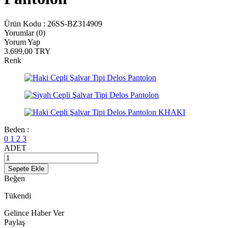
Ürün Kodu :
26SS-BZ314909
Yorumlar (0)
Yorum Yap
3.699,00
TRY
Renk
Beden :
0
1
2
3
ADET
Sepete Ekle
Beğen
Tükendi
Gelince Haber Ver
Paylaş