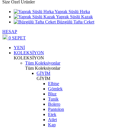
Size Özel Ürünler
Yaprak Süslü Hırka
Yaprak Süslü Kazak
Büzgülü Tafta Ceket
HESAP
0
SEPET
YENİ
KOLEKSİYON
KOLEKSİYON
Tüm Koleksiyonlar
Tüm Koleksiyonlar
GİYİM
GİYİM
Elbise
Gömlek
Bluz
Tunik
Bolero
Pantolon
Etek
Atlet
Kap