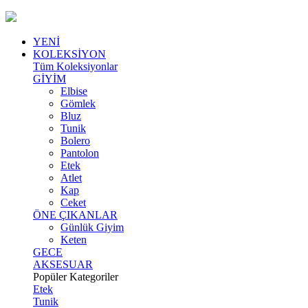
YENİ
KOLEKSİYON
Tüm Koleksiyonlar
GİYİM
Elbise
Gömlek
Bluz
Tunik
Bolero
Pantolon
Etek
Atlet
Kap
Ceket
ÖNE ÇIKANLAR
Günlük Giyim
Keten
GECE
AKSESUAR
Popüler Kategoriler
Etek
Tunik