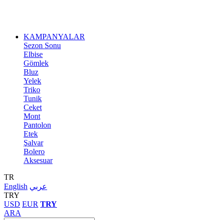
KAMPANYALAR
Sezon Sonu
Elbise
Gömlek
Bluz
Yelek
Triko
Tunik
Ceket
Mont
Pantolon
Etek
Şalvar
Bolero
Aksesuar
TR
English
عربي
TRY
USD
EUR
TRY
ARA