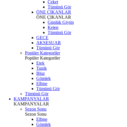
Ceket
Tümünü Gör
ÖNE ÇIKANLAR
ÖNE ÇIKANLAR
Günlük Giyim
Keten
Tümünü Gör
GECE
AKSESUAR
Tümünü Gör
Popüler Kategoriler
Popüler Kategoriler
Etek
Tunik
Bluz
Gömlek
Elbise
Tümünü Gör
Tümünü Gör
KAMPANYALAR
KAMPANYALAR
Sezon Sonu
Sezon Sonu
Elbise
Gömlek