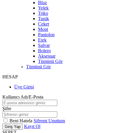
Bluz
Yelek
Triko
Tunik
Ceket
Mont
Pantolon
Etek
Şalvar
Bolero
Aksesuar
Tümünü Gör
Tümünü Gör
HESAP
Üye Girişi
Kullanıcı Adı/E-Posta
Şifre
Beni Hatırla
Şifremi Unuttum
Kayıt Ol
Giriş Yap
SEPET