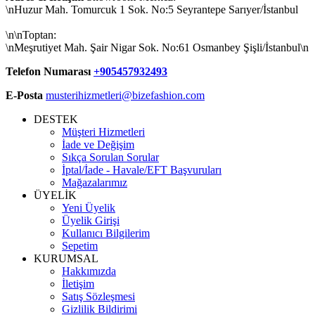
\nHuzur Mah. Tomurcuk 1 Sok. No:5 Seyrantepe Sarıyer/İstanbul
\n\nToptan:
\nMeşrutiyet Mah. Şair Nigar Sok. No:61 Osmanbey Şişli/İstanbul\n
Telefon Numarası
+905457932493
E-Posta
musterihizmetleri@bizefashion.com
DESTEK
Müşteri Hizmetleri
İade ve Değişim
Sıkça Sorulan Sorular
İptal/İade - Havale/EFT Başvuruları
Mağazalarımız
ÜYELİK
Yeni Üyelik
Üyelik Girişi
Kullanıcı Bilgilerim
Sepetim
KURUMSAL
Hakkımızda
İletişim
Satış Sözleşmesi
Gizlilik Bildirimi