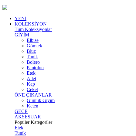
YENİ
KOLEKSİYON
Tüm Koleksiyonlar
GİYİM
Elbise
Gömlek
Bluz
Tunik
Bolero
Pantolon
Etek
Atlet
Kap
Ceket
ÖNE ÇIKANLAR
Günlük Giyim
Keten
GECE
AKSESUAR
Popüler Kategoriler
Etek
Tunik