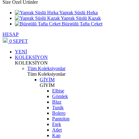
Size Özel Ürünler
Yaprak Süslü Hırka
Yaprak Süslü Kazak
Büzgülü Tafta Ceket
HESAP
0
SEPET
YENİ
KOLEKSİYON
KOLEKSİYON
Tüm Koleksiyonlar
Tüm Koleksiyonlar
GİYİM
GİYİM
Elbise
Gömlek
Bluz
Tunik
Bolero
Pantolon
Etek
Atlet
Kap