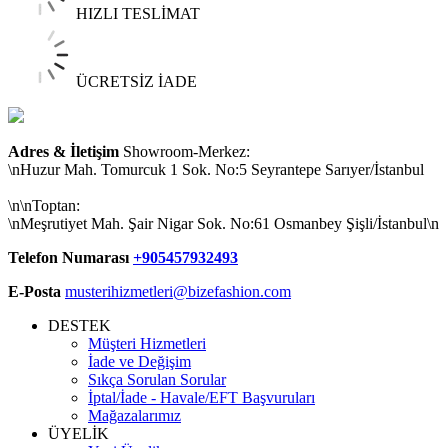
HIZLI TESLİMAT
ÜCRETSİZ İADE
Adres & İletişim
Showroom-Merkez:
\nHuzur Mah. Tomurcuk 1 Sok. No:5 Seyrantepe Sarıyer/İstanbul
\n\nToptan:
\nMeşrutiyet Mah. Şair Nigar Sok. No:61 Osmanbey Şişli/İstanbul\n
Telefon Numarası
+905457932493
E-Posta
musterihizmetleri@bizefashion.com
DESTEK
Müşteri Hizmetleri
İade ve Değişim
Sıkça Sorulan Sorular
İptal/İade - Havale/EFT Başvuruları
Mağazalarımız
ÜYELİK