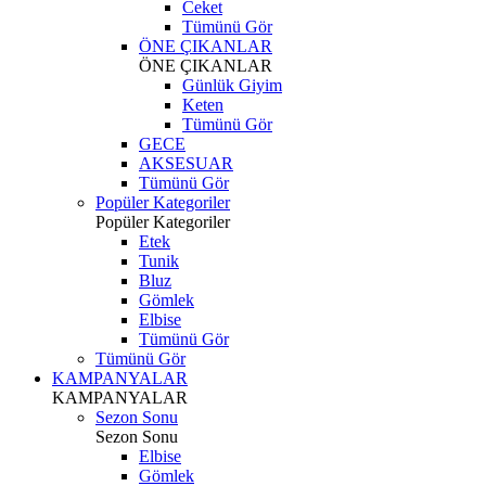
Ceket
Tümünü Gör
ÖNE ÇIKANLAR
ÖNE ÇIKANLAR
Günlük Giyim
Keten
Tümünü Gör
GECE
AKSESUAR
Tümünü Gör
Popüler Kategoriler
Popüler Kategoriler
Etek
Tunik
Bluz
Gömlek
Elbise
Tümünü Gör
Tümünü Gör
KAMPANYALAR
KAMPANYALAR
Sezon Sonu
Sezon Sonu
Elbise
Gömlek