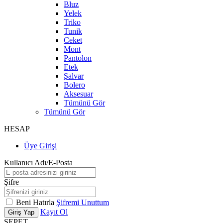
Bluz
Yelek
Triko
Tunik
Ceket
Mont
Pantolon
Etek
Şalvar
Bolero
Aksesuar
Tümünü Gör
Tümünü Gör
HESAP
Üye Girişi
Kullanıcı Adı/E-Posta
Şifre
Beni Hatırla
Şifremi Unuttum
Kayıt Ol
Giriş Yap
SEPET