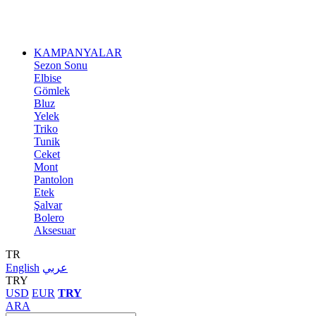
KAMPANYALAR
Sezon Sonu
Elbise
Gömlek
Bluz
Yelek
Triko
Tunik
Ceket
Mont
Pantolon
Etek
Şalvar
Bolero
Aksesuar
TR
English
عربي
TRY
USD
EUR
TRY
ARA