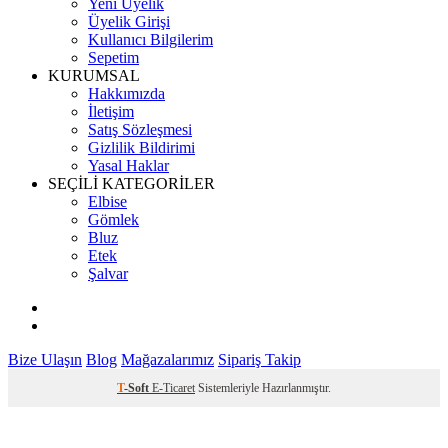
Yeni Üyelik
Üyelik Girişi
Kullanıcı Bilgilerim
Sepetim
KURUMSAL
Hakkımızda
İletişim
Satış Sözleşmesi
Gizlilik Bildirimi
Yasal Haklar
SEÇİLİ KATEGORİLER
Elbise
Gömlek
Bluz
Etek
Şalvar
Bize Ulaşın
Blog
Mağazalarımız
Sipariş Takip
T
-Soft
E-Ticaret
Sistemleriyle Hazırlanmıştır.