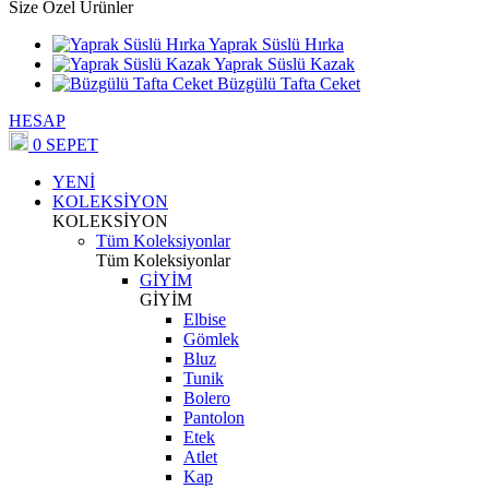
Size Özel Ürünler
Yaprak Süslü Hırka
Yaprak Süslü Kazak
Büzgülü Tafta Ceket
HESAP
0
SEPET
YENİ
KOLEKSİYON
KOLEKSİYON
Tüm Koleksiyonlar
Tüm Koleksiyonlar
GİYİM
GİYİM
Elbise
Gömlek
Bluz
Tunik
Bolero
Pantolon
Etek
Atlet
Kap