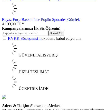
Beyaz Fırça Baskılı İnce Poplin Sporades Gömlek
4.199,00
TRY
Kampanyalarımızı İlk Siz Öğrenin!
Kayıt Ol
KVKK Sözleşmesi'ni
okudum, kabul ediyorum.
GÜVENLİ ALIŞVERİŞ
HIZLI TESLİMAT
ÜCRETSİZ İADE
Adres & İletişim
Showroom-Merkez: