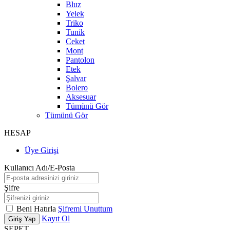
Bluz
Yelek
Triko
Tunik
Ceket
Mont
Pantolon
Etek
Şalvar
Bolero
Aksesuar
Tümünü Gör
Tümünü Gör
HESAP
Üye Girişi
Kullanıcı Adı/E-Posta
Şifre
Beni Hatırla
Şifremi Unuttum
Kayıt Ol
Giriş Yap
SEPET