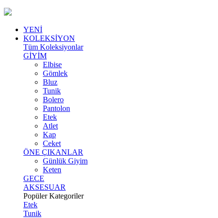
YENİ
KOLEKSİYON
Tüm Koleksiyonlar
GİYİM
Elbise
Gömlek
Bluz
Tunik
Bolero
Pantolon
Etek
Atlet
Kap
Ceket
ÖNE ÇIKANLAR
Günlük Giyim
Keten
GECE
AKSESUAR
Popüler Kategoriler
Etek
Tunik