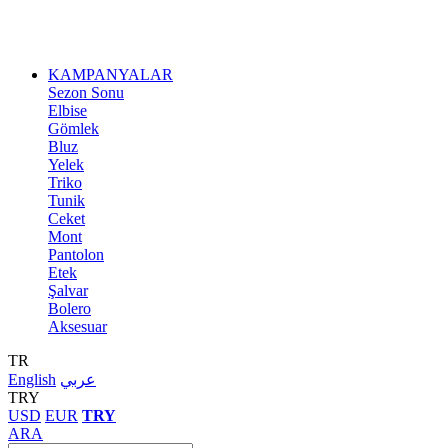
KAMPANYALAR
Sezon Sonu
Elbise
Gömlek
Bluz
Yelek
Triko
Tunik
Ceket
Mont
Pantolon
Etek
Şalvar
Bolero
Aksesuar
TR
English
عربي
TRY
USD
EUR
TRY
ARA