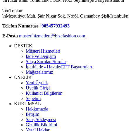
\nHuzur Mah. Tomurcuk 1 Sok. No:5 Seyrantepe Sarıyer/İstanbul
\n\nToptan:
\nMeşrutiyet Mah. Şair Nigar Sok. No:61 Osmanbey Şişli/İstanbul\n
Telefon Numarası
+905457932493
E-Posta
musterihizmetleri@bizefashion.com
DESTEK
Müşteri Hizmetleri
İade ve Değişim
Sıkça Sorulan Sorular
İptal/İade - Havale/EFT Başvuruları
Mağazalarımız
ÜYELİK
Yeni Üyelik
Üyelik Girişi
Kullanıcı Bilgilerim
Sepetim
KURUMSAL
Hakkımızda
İletişim
Satış Sözleşmesi
Gizlilik Bildirimi
Yasal Haklar