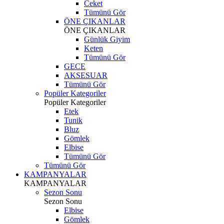
Ceket
Tümünü Gör
ÖNE ÇIKANLAR
ÖNE ÇIKANLAR
Günlük Giyim
Keten
Tümünü Gör
GECE
AKSESUAR
Tümünü Gör
Popüler Kategoriler
Popüler Kategoriler
Etek
Tunik
Bluz
Gömlek
Elbise
Tümünü Gör
Tümünü Gör
KAMPANYALAR
KAMPANYALAR
Sezon Sonu
Sezon Sonu
Elbise
Gömlek